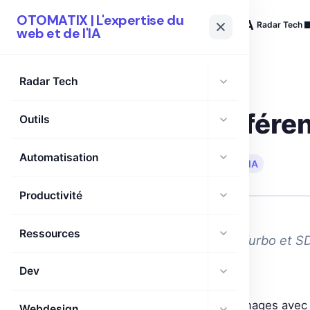
OTOMATIX | L'expertise du
OTOMATIX
| L'expertise du web et de l'IA
Radar Tech
web et de l'IA
Radar Tech
IA
IMAGE
Améliorer l’infér
Outils
Automatisation
🗓 24 Mai 2026
·
⏱ 9 min de lecture
·
IA
Productivité
Ressources
Boostez vos modèles SD Turbo et SD
inférence ultra-rapide.
Dev
Si tu pensais que générer des images avec
Webdesign