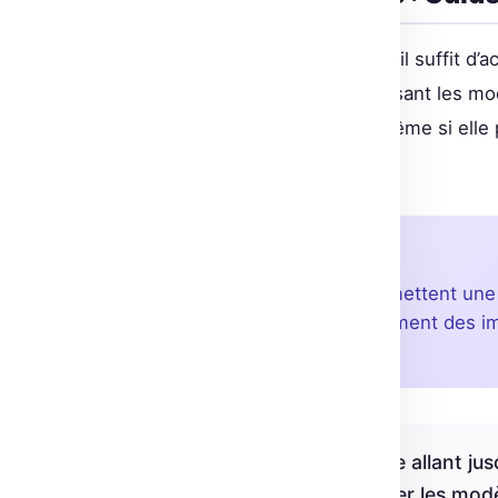
Pour intégrer ces améliorations, il suffit d
Olive joue ici un rôle key, optimisant les 
avec fp16 VAE est conseillée, même si elle p
générale reste au rendez-vous.
À retenir
ONNX Runtime et Olive permettent une
Turbo, transformant le traitement des i
développeurs.
« Les gains de performance allant ju
incontournable pour booster les modèl