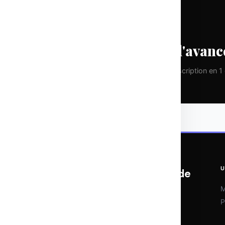
CHAQUE LUNDI
Prenez une longueur d'avanc
Pas de spam. Que de la valeur pure. Désinscription en 1 c
U
OTOMATIX | L'expertise du web et de
l'IA
M
P
Veille IA, outils d'automatisation et
stratégies digitales. Chaque semaine,