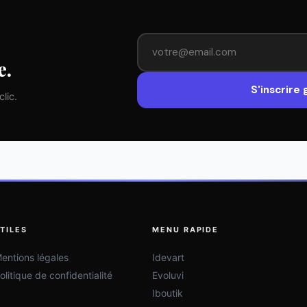
e.
S'inscrire
lic.
TILES
MENU RAPIDE
entions légales
Idevart
olitique de confidentialité
Evoluvi
Iboutik