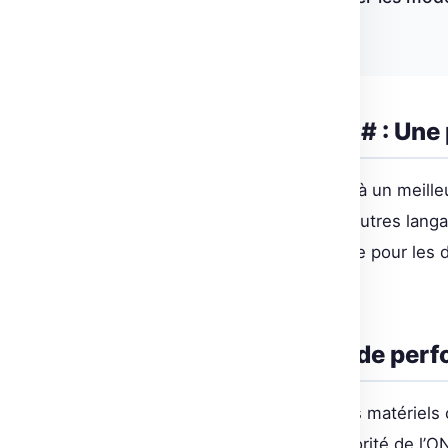
Résultats du benchmark
Intégrations Java et C# : Une 
ONNX Runtime ne se limite pas à un meilleu
facilement ces modèles dans d’autres lan
représente un atout considérable pour les 
des environnements variés.
Comparatif des tests de per
Les benchmarks réalisés sur des matérie
4090 GPU démontrent la supériorité de l’O