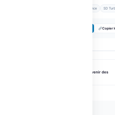
Tags :
inférence
ONNX
performance
SD Tur
Partager :
𝕏 Twitter
LinkedIn
Copier l
← ARTICLE PRÉCÉDENT
Optimisation par Préférences : l’Avenir des
Modèles de Langage