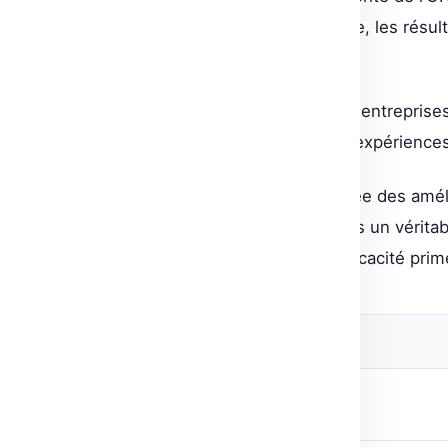
dynamique ou en format statique, les résult
des configurations données.
En adoptant ONNX Runtime, les entreprise
ressources, tout en offrant des expériences u
Finalement, l’adoption généralisée des amé
qu’une question de chiffres, mais un vérita
d’images via diffusion, là où l’efficacité pr
Source originale
Post Views:
3