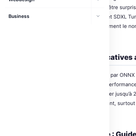
long et complexe, prépare-toi à être surp
Business
et Olive, les modèles SD Turbo et SDXL Tu
instantanée, réduisant drastiquement le n
précédents.
Optimisations significative
Les optimisations implémentées par ONNX 
TensorRT offrent des gains de performanc
a vu ses performances augmenter jusqu’à 
chiffre qui ne laisse pas indifférent, surto
au maximum.
Accélération concrète : Guide