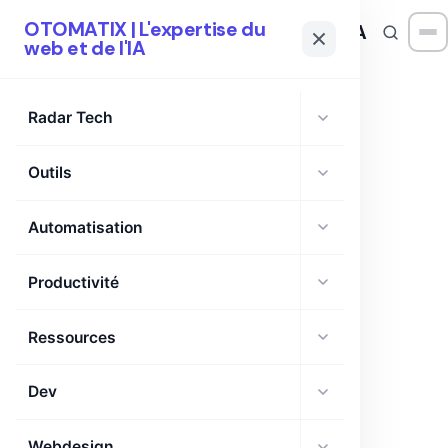
OTOMATIX | L'expertise du
OTOMATIX
| L'expertise du web et de l'IA
web et de l'IA
Radar Tech
Outils
CATÉGORIE
Ebooks
Automatisation
Productivité
Ressources et ebooks en cours.
Ressources
Dev
Webdesign