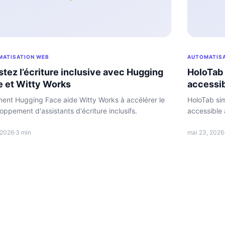
MATISATION WEB
AUTOMATIS
tez l’écriture inclusive avec Hugging
HoloTab 
e et Witty Works
accessi
nt Hugging Face aide Witty Works à accélérer le
HoloTab sim
oppement d'assistants d'écriture inclusifs.
accessible 
, 2026
·
3 min
mai 23, 2026