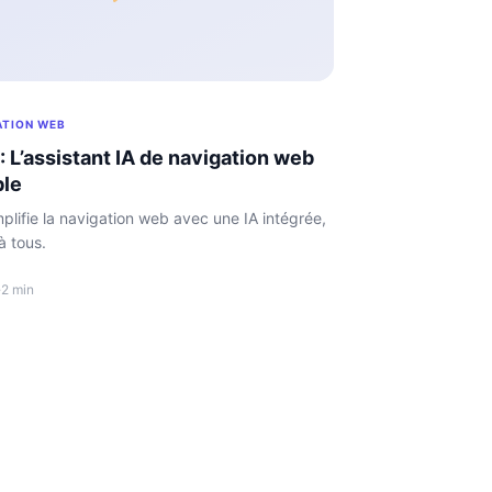
ATION WEB
: L’assistant IA de navigation web
ble
plifie la navigation web avec une IA intégrée,
à tous.
·
2 min