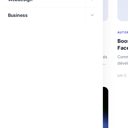
Business
AUTOMATISATION WEB
AUTO
Gemini API 3.6 : Nouveautés clés pour
Boos
développeurs ambitieux
Fac
Découvrez les nouvelles fonctionnalités des agents gérés
Comme
Gemini API 3.6 Flash avec hooks, budget contrôlé et plus
dével
encore.
juillet 28, 2026
·
3 min
juin 2