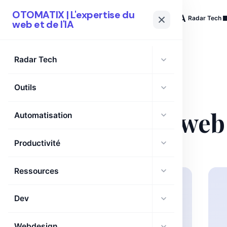
OTOMATIX | L'expertise du
OTOMATIX
| L'expertise du web et de l'IA
Radar Tech
web et de l'IA
Radar Tech
Outils
CATÉGORIE
Automatisation web
Automatisation
Productivité
Ressources
Dev
Webdesign