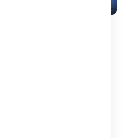
AUTOMATISATION
Holo1 et Surfer-H : Nouvel horizon de
l’automatisation web VLM
Holo1 et Surfer-H établissent une nouvelle référence en
automatisation web avec précision et coût réduit.
mars 21, 2026
·
3 min