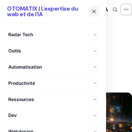
OTOMATIX | L'expertise du
OTOMATIX
| L'expertise du web et de l'IA
web et de l'IA
Radar Tech
Outils
CATÉGORIE
Affiliation
Automatisation
Productivité
Ressources
Dev
Webdesign