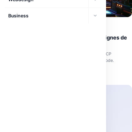
Business
AFFILIATION
Tiny Agents Python : Agents MCP en 70 lignes de
code
Découvre les Tiny Agents en Python, une intégration MCP
révolutionnant l'interaction LLM outils en 70 lignes de code.
mars 21, 2026
·
3 min