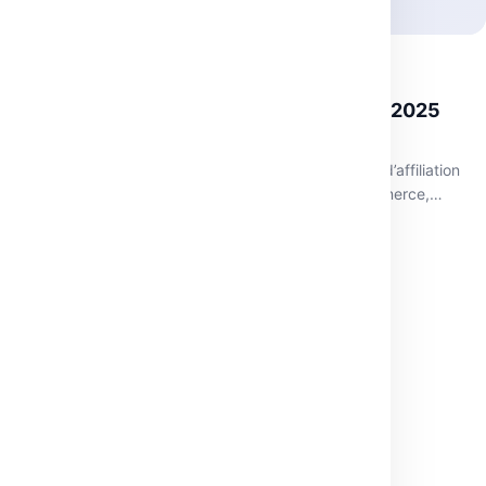
AFFILIATION
Les meilleurs programmes d’affiliation 2025
pour générer des revenus en ligne
Découvrez une sélection de plus de 100 programmes d’affiliation
fiables et rentables (VPN, hébergement, SaaS, e-commerce,
voyage, POD…). Chaque offre est analysée…
août 17, 2025
·
11 min