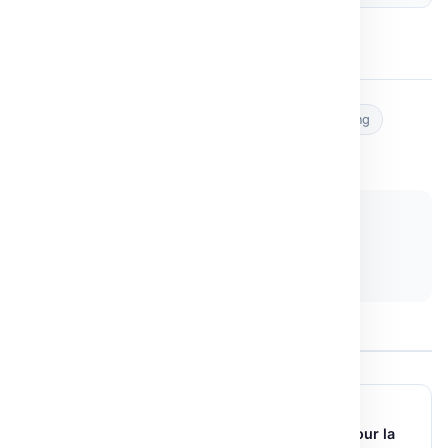
Post Views:
1
Tags :
Deep Q-Learning
IA
reinforcement learning
Réseaux neuronaux
Space Invaders
Partager :
𝕏 Twitter
LinkedIn
Copier le lien
← ARTICLE PRÉCÉDENT
Diffusion Models : Comprendre le Potentiel pour la