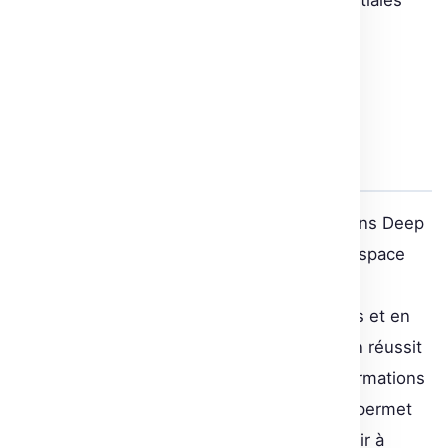
essentielles pour exploiter les relations spatiales
dans les images.
Optimiser l’apprentissage :
prétraitement et limitations
temporelles
Le prétraitement des entrées est crucial dans Deep
Q-Learning pour réduire la dimension de l’espace
d’état et optimiser le temps de calcul. En
convertissant les images en niveaux de gris et en
les réduisant à une résolution de 84×84, on réussit
à diminuer la complexité sans perdre d’informations
capitales. Le stacking de plusieurs images permet
de capturer le mouvement et ainsi de fournir à