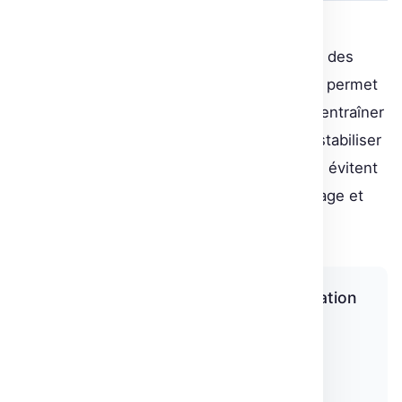
Pour stabiliser et améliorer l’efficacité de
l’apprentissage, le Deep Q-Learning intègre des
techniques comme l’Experience Replay, qui permet
de réutiliser les expériences passées pour entraîner
l’agent, et l’utilisation d’objectifs fixes pour stabiliser
les mises à jour du réseau. Ces innovations évitent
des oscillations sauvages dans l’apprentissage et
assurent une convergence plus fiable.
« Atari environments have an observation
space with a shape of (210, 160, 3),
illustrating the scale of complexity
compared to simpler environments. »