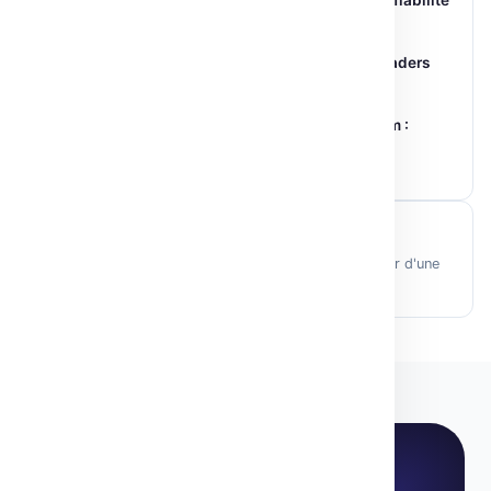
ITBench-AA : modèles IA sous-performants sur la fiabilité
IT
30 Mai 2026
L’avenir de l’IA dans les classes : Éducateurs et leaders
débattent à NYC
01 Juil 2026
Intégration Hugging Face dans PyCharm :
Boostez votre Productivité IA
28 Mar 2026
Article généré par IA
Cet article a été rédigé automatiquement à partir d'une
source vérifiée, puis revu éditorialement.
CHAQUE LUNDI