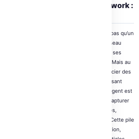
L’architecture du Deep Q-Network :
une approche neuronale
Le passage à un réseau de neurones n’est pas qu’un
simple ajustement technique. Lorsqu’un réseau
neuronal est initialisé pour la première fois, ses
estimations de valeur Q sont hasardeuses. Mais au
fil de l’entraînement, l’agent apprend à associer des
situations à des actions pertinentes, optimisant
ainsi son jeu. Pour les jeux Atari, l’état de l’agent est
une pile de quatre images, permettant de capturer
des informations temporelles indispensables,
comme la direction d’une balle dans Pong. Cette pile
passe ensuite par des couches de convolution,