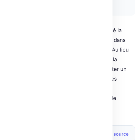
Nikita Melkozerov
En somme, le Deep Q-Learning a transformé la
façon dont nous concevons l’apprentissage dans
des environnements vastes et complexes. Au lieu
de se contenter de Q-tables, il met à profit la
puissance des réseaux neuronaux pour traiter un
volume massif d’informations et produire des
stratégies de jeu optimisées, illustrant ainsi
l’immense potentiel des IA modernes dans le
domaine des jeux vidéo.
Source originale
Lire l’article source