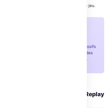
l’agent une vision plus complète de l’état du jeu.
À retenir
Le Deep Q-Learning utilise des réseaux
neuronaux pour remplacer les Q-tables,
s’adaptant ainsi à des espaces d’état massifs
comme les jeux Atari, rendant possible des
estimations robustes d’actions dans des
environnements complexes.
Les innovations dans
l’apprentissage : Experience Replay
et Double DQN