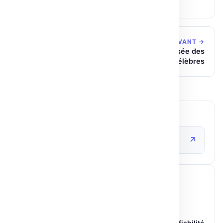
Génération d’Images
ARTICLE SUIVANT →
Persona Atlas : Découverte du style de pensée des
esprits célèbres
SOURCE ORIGINALE
↗
huggingface.co
ARTICLES SIMILAIRES
PaddlePaddle sur Hugging Face : Nouveautés et
Avantages
03 Juin 2026