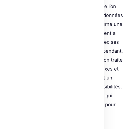
Le Q-Learning traditionnel repose sur ce que l’on
appelle une Q-table, une sorte de base de données
qui, pour chaque état-action possible, retourne une
valeur. Cela fonctionne bien en environnement à
espace d’état réduit, comme FrozenLake avec ses
14 états ou Taxi-v3 avec ses 500 états. Cependant,
cette méthode montre ses limites lorsque l’on traite
des environnements beaucoup plus complexes et
riches, comme les jeux Atari, qui présentent un
espace d’état immense de 256^100800 possibilités.
C’est là qu’entre en jeu le Deep Q-Learning, qui
remplace la Q-table par un réseau neuronal pour
estimer les valeurs Q.