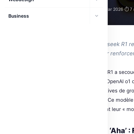
🗓 25 Mar 2026
·
⏱ 7 
AGENTS IA
Business
ANNUAIRE IA
Découvrez comment Deepseek R1 redé
RL avec l'apprentissage par renforc
L’annonce du modèle Deepseek R1 a secoué
un modèle ouvert, rivalise avec OpenAI o1
l’optimisation des politiques relatives de 
plusieurs étapes axée sur le RL. Ce modèle 
document de recherche détaillant leur « mo
Validation du moment ‘Aha’ 