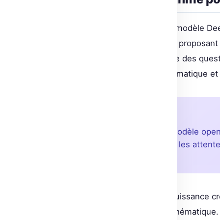
En combinant RL avec GRPO, le modèle Dee
l’entraînement des modèles d’IA, proposant u
géants du domaine. Cela soulève des question
techniques d’apprentissage automatique et l
À retenir
Deepseek R1 prouve qu’un modèle open s
au RL et GRPO, redéfinissant les atten
modèles IA.
In fine, Deepseek R1 illustre la puissance
les limites du raisonnement mathématique.