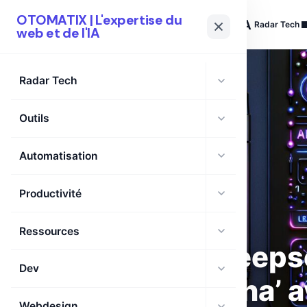
OTOMATIX | L'expertise du
OTOMATIX
| L'expertise du web et de l'IA
Radar Tech
web et de l'IA
Radar Tech
Outils
Automatisation
Productivité
Ressources
Deeps
Dev
‘Aha’ 
Webdesign