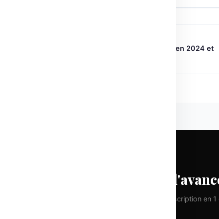
← ARTICLE PRÉCÉDENT
L’évolution des outils IA pour l’art en 2024 et
perspectives 2025
CHAQUE LUNDI
Prenez une longueur d'avanc
Pas de spam. Que de la valeur pure. Désinscription en 1 c