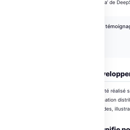
reproduisant ainsi le moment ‘Aha’ de Dee
« Ce comportement est un témoignag
modèle. »
Philipp Schmid
Environnement de développeme
L’entraînement de ce modèle a été réalisé 
Deepspeed et vLLM pour la formation distri
de chaque étape à 45-60 secondes, illustrant 
Qu’est-ce que cela signifie pou