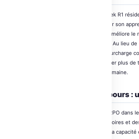
L’innovation majeure de Deepseek R1 réside d
Relatives de Groupe (GRPO) pour son appre
dans le papier DeepSeekMath, améliore le 
fonction de valeur traditionnelle. Au lieu de
l’utilisation de la mémoire et la surcharge
DeepSeek-R1-Zero pouvait allouer plus de 
complexes, sans intervention humaine.
Le jeu du compte à rebours : 
Le blog détaille l’utilisation de GRPO dans
devait utiliser des nombres aléatoires et d
cible. L’exercice met en lumière la capacité