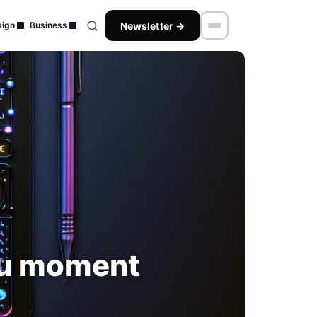
Newsletter →
ign
Business
du moment