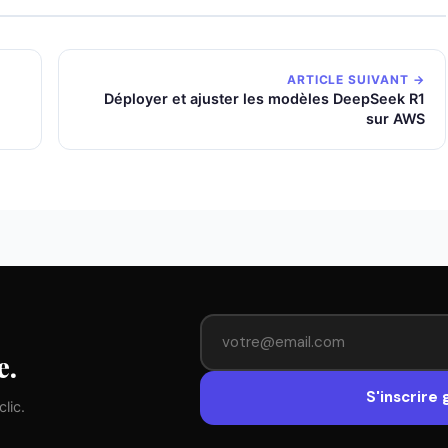
ARTICLE SUIVANT →
Déployer et ajuster les modèles DeepSeek R1
sur AWS
e.
S'inscrire
lic.