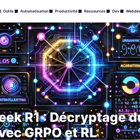
Outils
Automatisation
Productivité
Ressources
Dev
Webdes
eek R1 : Décryptage 
avec GRPO et RL