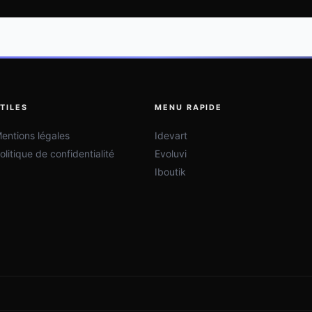
TILES
MENU RAPIDE
entions légales
Idevart
olitique de confidentialité
Evoluvi
Iboutik