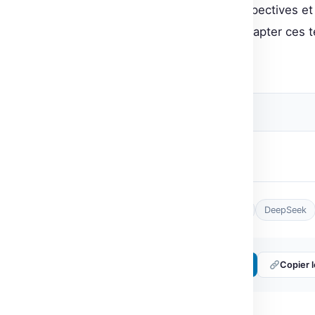
modèle ouvre de nouvelles perspectives et d
doit maintenant se préparer à adapter ces 
leurs flux de travail.
Source originale
Post Views:
11
Tags :
AI training
Countdown Game
DeepSeek
Partager :
𝕏 Twitter
LinkedIn
Copier l