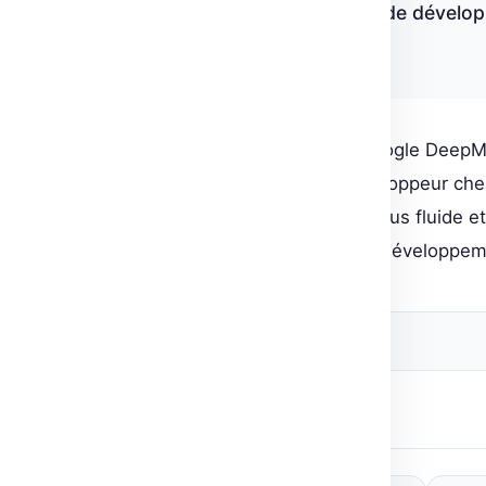
dans des environnements de développ
Google DeepMind
Les avancées apportées par Google DeepMi
outils essentiels pour tout développeur cher
En permettant une intégration plus fluide e
valeur ajoutée à vos projets de développem
Source originale
Post Views:
4