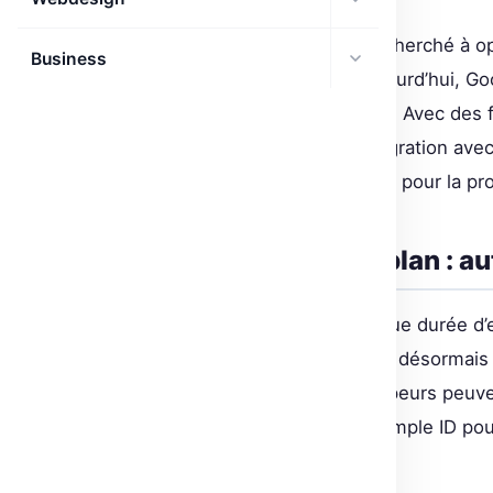
Les développeurs ont toujours cherché à op
Business
performants et autonomes. Aujourd’hui, Go
des agents gérés de Gemini API. Avec des f
les tâches asynchrones et l’intégration av
créer des agents fiables et prêts pour la pr
Exécution en arrière-plan : 
Gérer des tâches avec une longue durée d’e
gérés de Gemini API permettent désormais d
. Les développeurs peuven
background: true
traite en arrière-plan, avec un simple ID pou