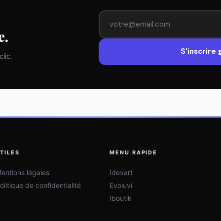
e.
S'inscrire
lic.
TILES
MENU RAPIDE
entions légales
Idevart
olitique de confidentialité
Evoluvi
Iboutik