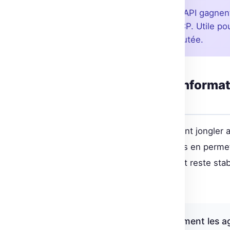
Les agents gérés de Gemini API gagnent
l’intégration des serveurs MCP. Utile po
process sans complexité ajoutée.
Renouvellement des informatio
assurée
Les développeurs doivent souvent jongler a
simplifie désormais ce processus en permet
garantissant que l’environnement reste stab
intacts.
« Ces mises à jour transforment les a