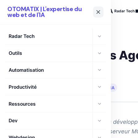
OTOMATIX | L'expertise du
OTOMATIX
| L'expertise du web et de l'IA
Radar Tech
web et de l'IA
Radar Tech
AUTOMATISATION
GEMINI
Expansion des Age
Outils
Capacités
Automatisation
Productivité
🗓 07 Juil 2026
·
⏱ 8 min de lecture
·
IA
Ressources
Dev
Nouvelle évolution pour les dévelop
asynchrone et intégration serveur M
Webdesign