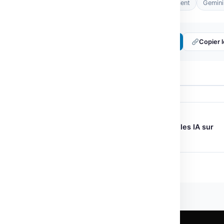
Tags :
AI
automation
developpement
Gemini
Partager :
𝕏 Twitter
LinkedIn
Copier l
← ARTICLE PRÉCÉDENT
Hugging Face et Microsoft : Modèles IA sur
Foundry Managed Compute