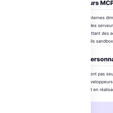
Intégration des serveurs MCP
La complexité des intégrations internes dim
directement les agents gérés à des serveur
middleware personnalisé, permettant des a
privées, tout en utilisant des outils sandbox
Appels de fonctions personnali
Les agents gérés ne se cantonnent pas seul
fonctions personnalisées, les développeurs
directement depuis le client, tout en réalis
À retenir