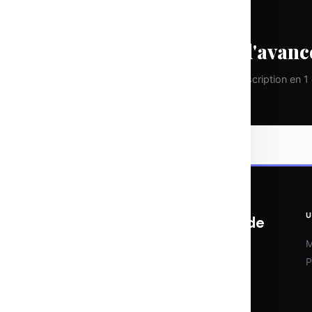
CHAQUE LUNDI
Prenez une longueur d'avanc
Pas de spam. Que de la valeur pure. Désinscription en 1 c
U
OTOMATIX | L'expertise du web et de
l'IA
M
P
Veille IA, outils d'automatisation et
stratégies digitales. Chaque semaine,
l'essentiel pour rester à la pointe sans se