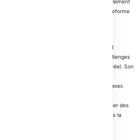
bibliothèque. Ainsi, elle représente non seulement
une avancée technique mais aussi une plateforme
collaborative pour repousser les limites des
applications en temps réel.
Avec FastRTC, les développeurs Python ont
désormais les outils pour surpasser les challenges
liés aux applications audio/vidéo en temps réel. Son
UI intuitive, ses capacités d’intégration
téléphoniques, et la flexibilité d’intégration avec
divers modèles de langage la rendent
incontournable pour quiconque désirant créer des
solutions sophistiquées sans se perdre dans la
complexité technique.