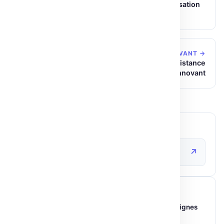
Hugging Face et IISc : révolutionner la modélisation
linguistique en Inde
ARTICLE SUIVANT →
Remote VAEs : Décodage d’Images à Distance
Efficace et Innovant
SOURCE ORIGINALE
↗
huggingface.co
ARTICLES SIMILAIRES
Construire un serveur MCP Gradio en 5 lignes
de Python