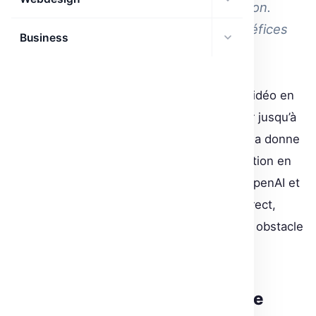
audio/vidéo en temps réel avec Python.
Découvre ses fonctionnalités et bénéfices
Business
concrets.
Le développement d’applications audio et vidéo en
temps réel avec Python était un cauchemar jusqu’à
l’arrivée de FastRTC. Cette librairie change la donne
en simplifiant l’intégration de la communication en
temps réel, alors que des géants comme OpenAI et
Google lancent des API multimodales en direct,
mais la complexité reste pour beaucoup un obstacle
majeur.
FastRTC : une solution conçue