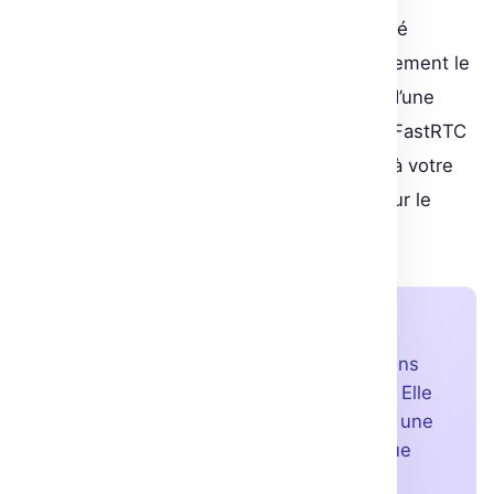
La bibliothèque propose un UI Gradio intégré
compatible WebRTC, réduisant considérablement le
temps nécessaire à la mise en production d’une
application. Avec sa fonction
, FastRTC
fastphone()
offre un numéro gratuit pour se connecter à votre
flux audio, une fonctionnalité encore rare sur le
marché.
À retenir
FastRTC simplifie la création d’applications
audio/vidéo en temps réel avec Python. Elle
offre une intégration facile via Gradio et une
fonctionnalité de connexion téléphonique
innovante.