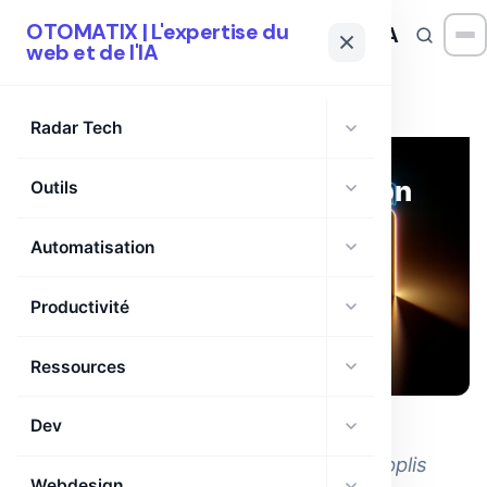
OTOMATIX | L'expertise du
OTOMATIX
| L'expertise du web et de l'IA
web et de l'IA
FastRTC :
Radar Tech
Simplifie la
communication
Outils
en temps réel
Automatisation
avec Python
🗓 24 Mar 2026
·
Productivité
⏱ 6 min de lecture
·
AUTOMATISATION
Généré par IA
Ressources
DEV
Dev
FastRTC révolutionne la création d'applis
Webdesign