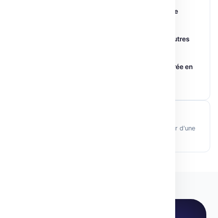
22 Mar 2026
Démarrer l’analyse de sentiments en Python: guide
complet
11 Juin 2026
Pourquoi Gradio se démarque-t-il des autres
bibliothèques UI ?
22 Mar 2026
Outlines-core 0.1.0 : Génération structurée en
Rust et Python
29 Mar 2026
Article généré par IA
Cet article a été rédigé automatiquement à partir d'une
source vérifiée, puis revu éditorialement.