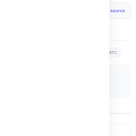
Source originale
Lire l’article source
Post Views:
14
Tags :
audio
FastRTC
Python
video
WebRTC
Partager :
𝕏 Twitter
LinkedIn
Copier le lien
← ARTICLE PRÉCÉDENT