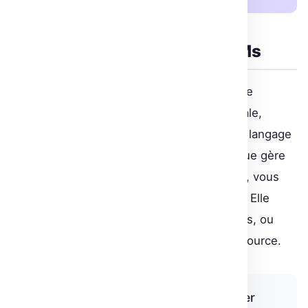
Faciliter l’intégration des LLMs
Avec le support intégré pour les modèles de
reconnaissance vocale et de synthèse vocale,
FastRTC permet d’intégrer des modèles de langage
tels que Meta-Llama-3.2-3B. La bibliothèque gère
la couche de communication en temps réel, vous
laissant libre d’exploiter vos outils préférés. Elle
s’intègre facilement avec des API reconnues, ou
peut fonctionner avec des modèles open-source.
« FastRTC is designed to make it super