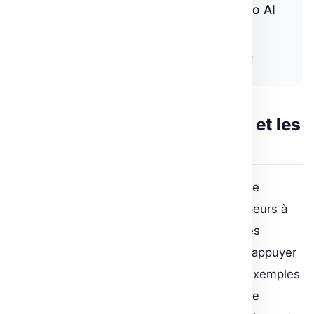
easy to build real-time audio and video AI
applications entirely in Python! »
Freddy Boulton et Abubakar Abid, article source
Le soutien de la communauté et les
prochaines étapes
Soutenu par la communauté et en constante
évolution, FastRTC encourage les développeurs à
partager leurs intégrations et à proposer des
améliorations. Les développeurs peuvent s’appuyer
sur une documentation exhaustive et des exemples
concrets pour maximiser l’utilisation de cette