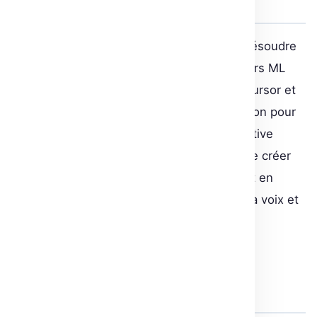
pour les devs
FastRTC a été spécialement conçue pour résoudre
ces difficultés rencontrées par les ingénieurs ML
avec le WebRTC. Avec des outils comme Cursor et
Copilot qui peinent à générer du code Python pour
ces applications, FastRTC offre une alternative
innovante. Elle permet aux développeurs de créer
des applications en temps réel entièrement en
Python, avec la détection automatique de la voix et
la prise de tour de parole.
Intégration facile de l’UI et du
téléphone