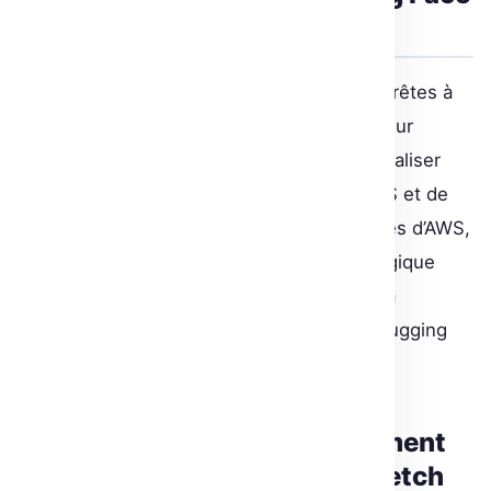
pour enrichir ses outils IA
Fetch n’était pas satisfait des solutions IA prêtes à
l’emploi. Les limitations rencontrées avec leur
ancien fournisseur les ont conduits à internaliser
leur intelligence artificielle avec l’aide d’AWS et de
Hugging Face. En utilisant les infrastructures d’AWS,
Fetch a reconstruit son “cerveau” technologique
tout en formant en interne ses ingénieurs à
l’utilisation des modèles de transformers Hugging
Face.
De l’ombre à la lumière : comment
Hugging Face a transformé Fetch