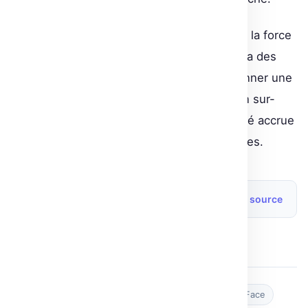
En conclusion, la stratégie de Fetch montre la force
d’une adoption judicieuse de l’IA sur AWS via des
partenariats intelligents. Le choix d’abandonner une
vision traditionnelle rigide pour une solution sur-
mesure et modulable offre une compétitivité accrue
et des perspectives d’évolution considérables.
Source originale
Lire l’article source
Post Views:
2
Tags :
AWS
developpement
Fetch
Hugging Face