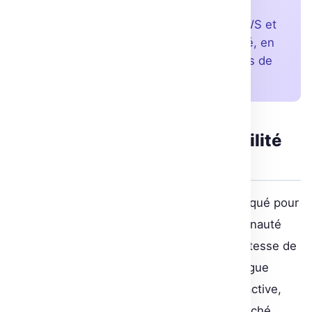
En internalisant ses modèles IA avec AWS et
Hugging Face, Fetch gagne en efficacité, en
maîtrise des données, et réduit le temps de
développement de 30%.
Une communauté et une stabilité
retrouvées
Reposer sur une solution tierce s’avérait risqué pour
Fetch. L’adoption des outils et de la communauté
Hugging Face a permis d’améliorer la robustesse de
leur infrastructure. Désormais, Fetch se targue
d’une base technologique plus stable et réactive,
adaptée aux exigences élevées de son marché.