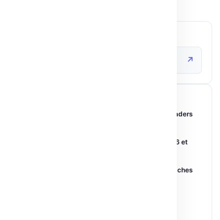
SOURCE ORIGINALE
↗
huggingface.co
ARTICLES SIMILAIRES
L’avenir de l’IA dans les classes : Éducateurs et leaders
débattent à NYC
01 Juil 2026
Android s’intelligentise avec Samsung Galaxy S26 et
Gemini
15 Mar 2026
GLM-5.2 : Nouveautés et performances pour les tâches
longue durée
17 Juin 2026
TGI ouvre la voie à des backends multi-
plateformes en IA
26 Mar 2026