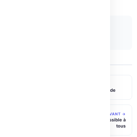
IA
Partager :
𝕏 Twitter
LinkedIn
Copier le lien
← ARTICLE PRÉCÉDENT
Diffusers Mac : génération d’images ultra-rapide
ARTICLE SUIVANT →
Hugging Face et AWS : rendre l’IA plus accessible à
tous