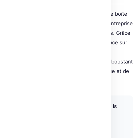
Initialement, la solution IA de Fetch était une boîte
noire. En collaborant avec Hugging Face, l’entreprise
a acquis la maîtrise totale sur ses processus. Grâce
au programme d’accélération de Hugging Face sur
AWS Marketplace, Fetch a optimisé la
reconnaissance et l’analyse de documents, boostant
ainsi ses capacités de recherche sémantique et de
résolution d’entités.
“Easy access to Transformers models is
something that started with Hugging
Face, and they’re great at that.”
Boris Kogan, Fetch