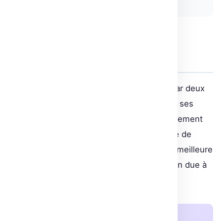
Les gains réels : temps de
traitement et coût réduits
Avec cette restructuration, Fetch a divisé par deux
la latence de traitement des reçus et réduit ses
coûts. Ces gains ne se mesurent pas uniquement
en termes financiers. En rendant la réponse de
l’application plus rapide, Fetch garantit une meilleure
fidélisation utilisateur, évitant la désaffection due à
l’attente.
À retenir