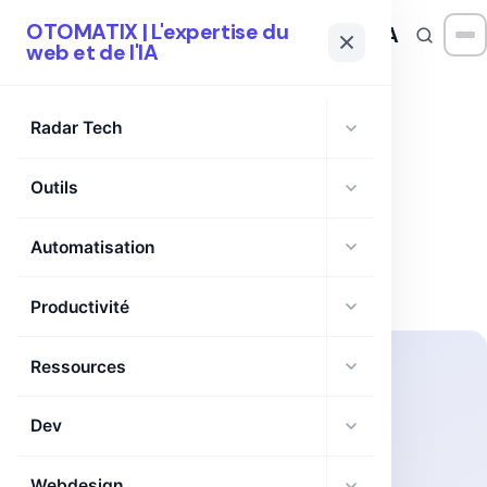
OTOMATIX | L'expertise du
OTOMATIX
| L'expertise du web et de l'IA
web et de l'IA
Radar Tech
Groupe :
Montage
Outils
video/image
Automatisation
Productivité
Ressources
Dev
Webdesign