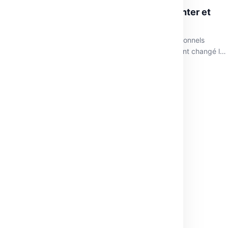
CapCut : l’outil tout-en-un pour créer, monter et
dynamiser vos vidéos en ligne
Si le montage vidéo était autrefois réservé aux professionnels
équipés de logiciels complexes, CapCut a complètement changé la
donne. Développée par ByteDance…
novembre 11, 2025
·
1 min