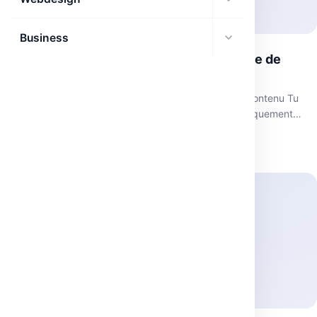
Business
CarouselMaker – Pour la génération simple de
carousel pour Instagram
2. CarouselMaker
Ultra simple pour batcher du contenu Tu
colles un article / texte Il transforme en slides automatiquement
Génère…
avril 10, 2026
·
1 min