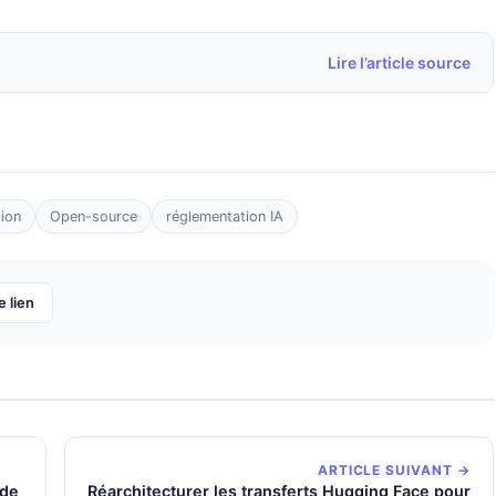
Lire l’article source
tion
Open-source
réglementation IA
e lien
ARTICLE SUIVANT →
 de
Réarchitecturer les transferts Hugging Face pour