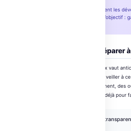
L’EU AI Act impacte directement les dév
utilisant des modèles GPAI. L’objectif : g
finaux.
Les étapes pour se préparer à
Pour rester dans les clous, mieux vaut anti
de documentation rigoureuse et veiller à ce 
identifiée clairement. Heureusement, des o
modèles Hugging Face existent déjà pour faci
« Le respect des règles de transparen
une option. »