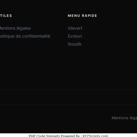
TILES
MENU RAPIDE
entions légales
Idevart
olitique de confidentialité
Evoluvi
Iboutik
Mentions léga
PHP Code Snippets
Powered By :
XYZScripts.com