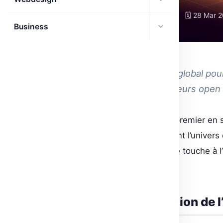
🗓 28 Mar 
BUSINESS
Business
INTELLIGENCE ARTIFICIELLE
Le premier cadre juridique global pou
majeurs pour les développeurs open 
L’AI Act de l’Union Européenne, premier en
scène de l’IA, impactant durement l’univers
fond de la Dordogne, si ton code touche à l’
ajustements majeurs.
Comprendre l’application de 