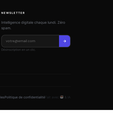
NEWSLETTER
Intelligence digitale chaque lundi. Zéro
spam.
Désinscription en un clic.
les
Politique de confidentialité
Fait avec
& IA