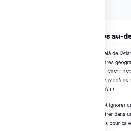
Hugging Face
Implications mondiales au-del
Pourquoi les développeurs au-delà de l’Atla
l’AI Act ne s’arrête pas aux frontières géog
utilisé ou a un impact en Europe, c’est l’ins
anticipe déjà qu’à terme, de rares modèles 
cela pourrait évoluer. Reste à l’affût !
L’AI Act impose sa règle du jeu, et ignorer c
Open Source ou non, l’IA doit entrer dans u
accrues. Embarque les outils faits pour ça 