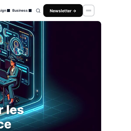
Newsletter →
ign
Business
r les
ce