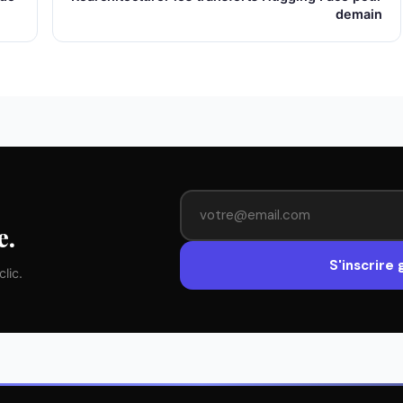
demain
e.
S'inscrire
lic.