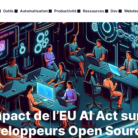
Outils
Automatisation
Productivité
Ressources
Dev
Webdes
mpact de l’EU AI Act su
eloppeurs Open Sour