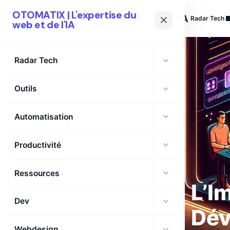
OTOMATIX | L'expertise du
OTOMATIX
| L'expertise du web et de l'IA
Radar Tech
web et de l'IA
Radar Tech
Outils
Automatisation
Productivité
Ressources
L’I
Dev
Dév
Webdesign