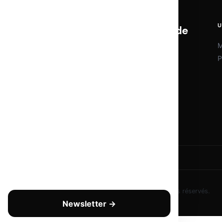
U
OTOMATIX | L'expertise du web et de
l'IA
M
P
Veille IA, outils d'automatisation et
stratégies digitales. Chaque semaine,
l'essentiel pour rester à la pointe sans se
noyer dans le bruit.
© 2026
Copyright - tous droits réservés
— Tous droits réservés.
Newsletter →