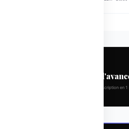
cas CFM
CHAQUE LUNDI
Prenez une longueur d'avanc
Pas de spam. Que de la valeur pure. Désinscription en 1 c