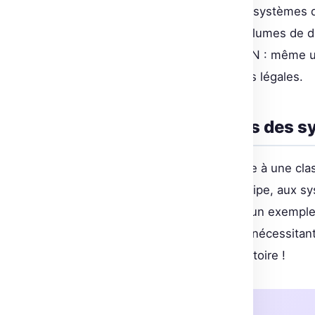
L’AI Act cible spécifiquement les systèmes 
Llama, entraîné sur de vastes volumes de d
réglementation. Mais ATTENTION : même une
se plier aux nouvelles obligations légales.
Évaluation des risques des sy
Le texte législatif fait la part belle à une 
inacceptables, interdits par principe, aux 
exigences différentes. Prenons un exemple 
souvent classé en risque limité, nécessita
Autant dire : transparence obligatoire !
À retenir