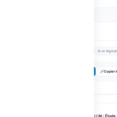
Source originale
Post Views:
13
Tags :
développement IA
EU AI Act
IA et législa
Partager :
𝕏 Twitter
LinkedIn
Copier l
← ARTICLE PRÉCÉDENT
Optimisation NER financière avec LLM : Étude