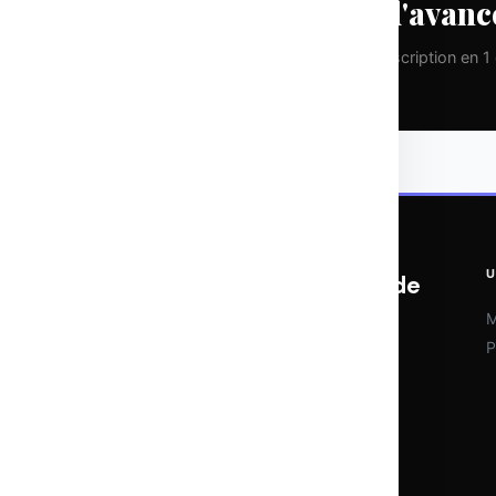
Prenez une longueur d'avanc
Pas de spam. Que de la valeur pure. Désinscription en 1 c
U
OTOMATIX | L'expertise du web et de
l'IA
M
P
Veille IA, outils d'automatisation et
stratégies digitales. Chaque semaine,
l'essentiel pour rester à la pointe sans se
noyer dans le bruit.