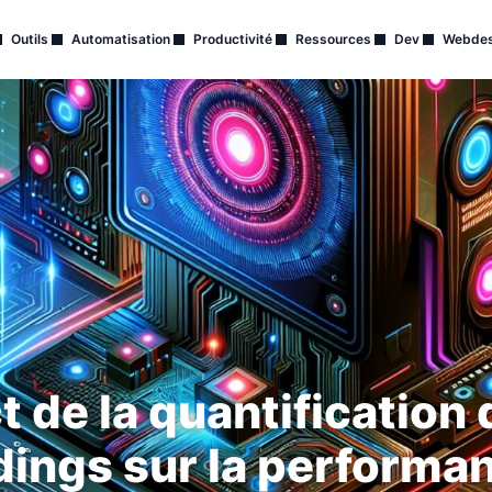
Outils
Automatisation
Productivité
Ressources
Dev
Webdes
t de la quantification
ngs sur la performanc