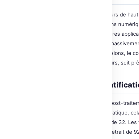
Les embeddings sont des vecteurs de haute
que des textes en représentations numériqu
de recommandation et bien d’autres applicat
évoluer lorsqu’il s’agit de traiter massiv
des embeddings de 1024 dimensions, le coû
manipuler 250 millions de vecteurs, soit pr
Optimisation par quantificati
La quantification binaire agit en post-trai
une représentation binaire. En pratique, c
mémoire requise par un facteur de 32. Les
avancées, une performance de retrait de 92