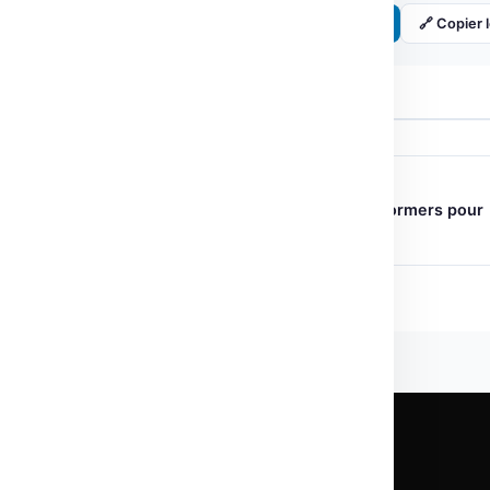
Partager :
𝕏 Twitter
LinkedIn
🔗 Copier l
← ARTICLE PRÉCÉDENT
Démystifier Hugging Face Transformers pour
débutants, étape par étape
CHAQUE LUNDI