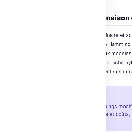
Expériences de combinaison 
La combinaison des méthodes binaire et sca
avec des rescoring et la distance Hamming
performances presque égales aux modèles 
drastiquement inférieur. Cette approche hy
entreprises cherchant à optimiser leurs infr
💡 À retenir
La quantification des embeddings modif
échelle. En optimisant vitesse et coûts, 
accessibles.