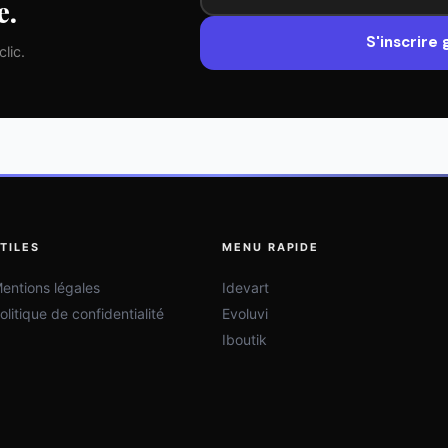
e.
S'inscrire
lic.
TILES
MENU RAPIDE
entions légales
Idevart
olitique de confidentialité
Evoluvi
Iboutik