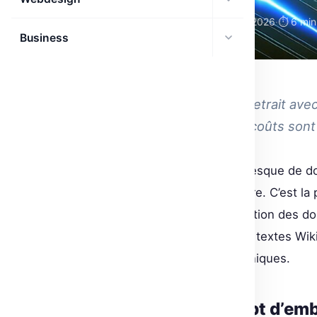
🗓 05 Avr 2026
·
⏱ 6 min
DÉCOUVERTES IA
Business
IA
Optimise le processus de retrait avec 
comment la vitesse et les coûts so
Imagine gérer un volume gigantesque de d
mémoire actuellement nécessaire. C’est la
méthode qui révolutionne la gestion des donné
Un accès rapide à 41 millions de textes Wik
possible par ces nouvelles techniques.
Comprendre le concept d’em