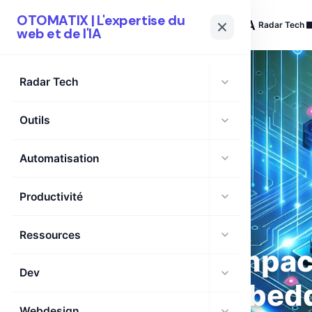
OTOMATIX | L'expertise du
OTOMATIX
| L'expertise du web et de l'IA
Radar Tech
web et de l'IA
Radar Tech
Outils
Automatisation
Productivité
Ressources
L’impac
Dev
embeddi
Webdesign