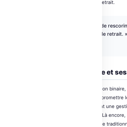
drastiquement le processus de retrait.
« En appliquant une étape de rescori
des performances totales de retrait. 
Aamir Shakir, Hugging Face
Quantification scalaire et se
En complément de la quantification binaire, 
pour réduire les coûts sans compromettre l
dans les embeddings, permettant une gesti
les transformateurs de phrases. Là encore, 
impressionnant comparé à l’usage traditionn