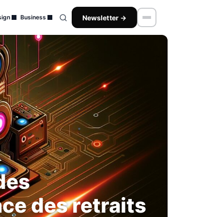
Newsletter →
ign
Business
 des
e des retraits