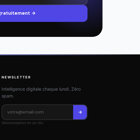
 gratuitement →
NEWSLETTER
Intelligence digitale chaque lundi. Zéro
spam.
Désinscription en un clic.