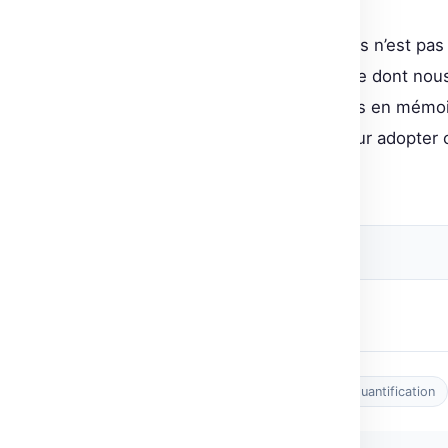
La quantification des embeddings n’est pa
nécessaire révision de la manière dont nou
réduction drastique des requêtes en mémoir
revisiter leurs infrastructures pour adopter
contours de l’IA moderne.
🔗 Source originale
Post Views:
1
Tags :
coûts
embeddings
IA
quantification