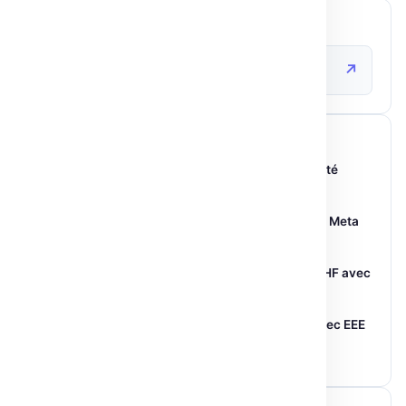
SOURCE ORIGINALE
↗
huggingface.co
ARTICLES SIMILAIRES
Gradio rejoint Hugging Face : vers une accessibilité
accrue de l’IA
12 Juin 2026
Llama 3 : Le Nouveau Modèle Ouvert de Meta
Surclasse Llama 2
04 Avr 2026
Les détails techniques de la mise en œuvre de RLHF avec
PPO
25 Mai 2026
Hugging Face: Harmoniser les évaluations d’IA avec EEE
et Community Evals
30 Juin 2026