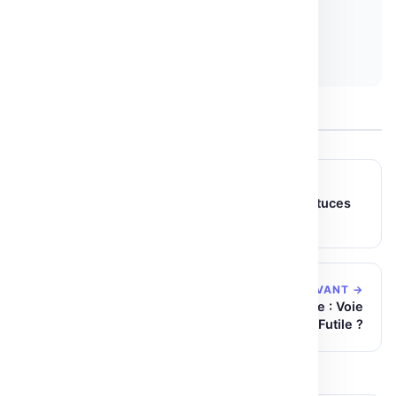
Partager :
𝕏 Twitter
LinkedIn
Copier le lien
← ARTICLE PRÉCÉDENT
Optimisation de l’inférence BERT sur CPU : astuces
avancées
ARTICLE SUIVANT →
Les Limites des Grands Modèles de Langage : Voie
Futile ?