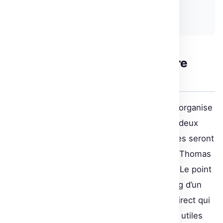
Thomas Wolf
Un événement communautaire
sponsorisé par AWS
Pour célébrer ce lancement, Hugging Face organise
un événement communautaire majeur. Sur deux
jours, le 15 et 16 novembre, des conférences seront
tenues par des experts renommés comme Thomas
Wolf, Margaret Mitchell et Jakob Uszkoreit. Le point
fort ? Des projets d’équipe sur le fine-tuning d’un
modèle NLP avec des démonstrations en direct qui
enrichiront votre portfolio, particulièrement utiles