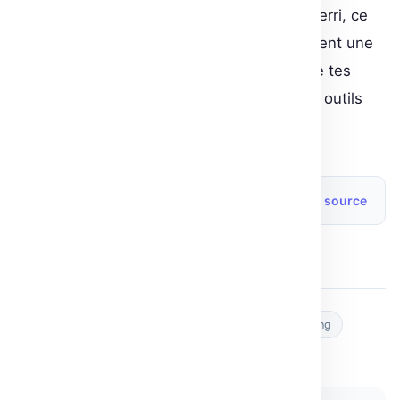
passionné de NLP ou un professionnel aguerri, ce
cours et son événement associé représentent une
opportunité à ne pas manquer pour parfaire tes
compétences et investir dans de nouveaux outils
technologiques.
Source originale
Lire l’article source
Post Views:
10
Tags :
Événement
Hugging Face
machine learning
NLP
transformers