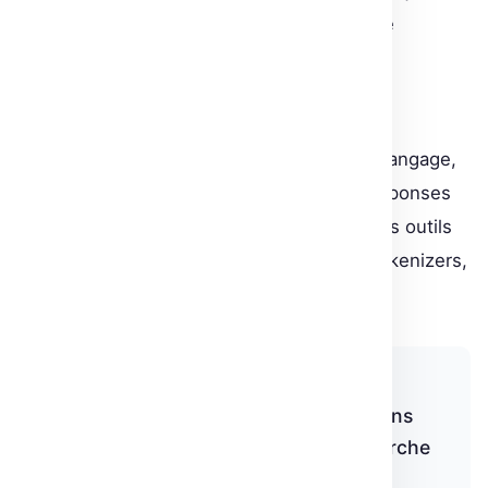
un modèle pré-entraîné pour des tâches de
classification de texte, la suite promet une
exploration plus poussée. Les participants
s’attendent à couvrir des tâches comme la
classification de token, la modélisation de langage,
la traduction, la synthèse de texte et les réponses
aux questions. L’intégration approfondie des outils
du projet, notamment
Datasets et
Tokenizers,
est également au programme.
Les outils créés par Thomas Wolf et
l’équipe Hugging Face sont utilisés dans
plus de 5 000 organisations de recherche
à travers le monde.