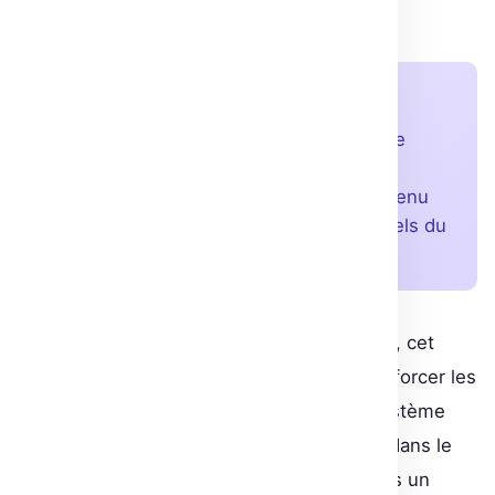
de Hugging Face, Gradio et AWS.
À retenir
Hugging Face élargit son cours avec une
exploration profonde des tâches NLP,
appuyée par un événement gratuit soutenu
par AWS. Un must pour les professionnels du
Machine Learning.
Au-delà de la simple découverte technique, cet
événement sert aussi de tremplin pour renforcer les
pratiques collaboratives et explorer l’écosystème
complet de Hugging Face, incontournable dans le
domaine du NLP. En conclusion, que tu sois un