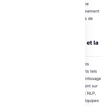
pour décrocher un nouvel emploi en Machine
Learning. AWS ajoute à l’attractivité de l’événement
en offrant un accès gratuit à des ressources de
calcul via Amazon SageMaker.
L’accent sur les transformers et la
collaboration
Le premier jour cible une vue d’ensemble des
modèles transformers, avec des intervenants tels
que Thomas Wolf qui discuteront de l’apprentissage
par transfert. Le deuxième jour mettra l’accent sur
les outils indispensables au développement NLP,
avec des présentations effectuées par les équipes