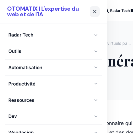
OTOMATIX | L'expertise du
OTOMATIX
| L'expertise du web et de l'IA
Radar Tech
web et de l'IA
Radar Tech
Accueil
›
ApoB AI – Génération d’influenceurs virtuels par IA
Outils
ApoB AI – Généra
Automatisation
otomatix
·
août 18, 2025
·
1 min
Productivité
Ressources
Dev
ApoB AI est une plateforme révolutionnaire qui ut
combinant des algorithmes avancés et des don
Webdesign