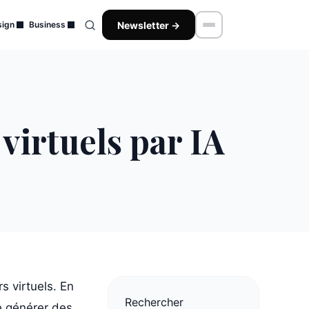
Newsletter →
ign
Business
virtuels par IA
rs virtuels. En
Rechercher
e générer des