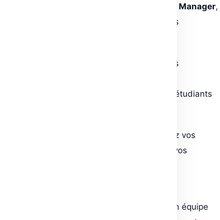
des nœuds supplémentaires via
ComfyUI Manager
,
pour adapter vos workflows à vos besoins
spécifiques.
Sauvegarder et partager
: stockez vos
workflows dans le cloud et partagez-les
instantanément avec vos collaborateurs, étudiants
ou clients.
Automatiser et déployer
: transformez vos
workflows en
API serverless
pour servir vos
créations à grande échelle, sans gestion
d’infrastructure.
Collaborer efficacement
: travaillez en équipe