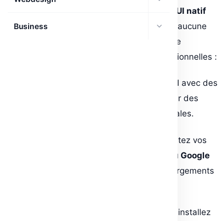
Avec
RunComfy
, vous disposez d’un
ComfyUI natif
hébergé dans le cloud
, prêt à l’emploi, sans aucune
Business
installation complexe. La plateforme ouvre de
nombreuses possibilités créatives et professionnelles :
Créer sans limites
: exploitez ComfyUI avec des
GPU puissants (16 à 141 Go)
pour générer des
images réalistes, stylisées ou expérimentales.
Gérer vos modèles facilement
: importez vos
modèles depuis
Civitai, Hugging Face ou Google
Drive
en quelques clics, avec des téléchargements
ultra-rapides.
Personnaliser votre environnement
: installez