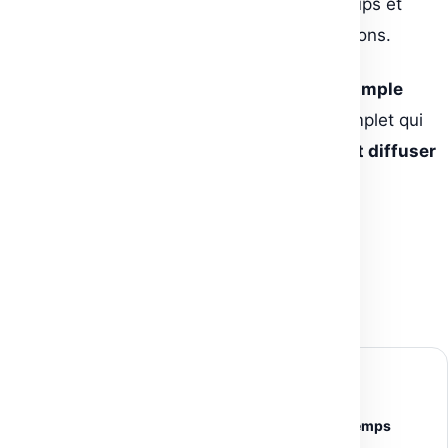
sur les mêmes projets, échangez vos setups et
gagnez du temps dans vos expérimentations.
En résumé, RunComfy est
bien plus qu’un simple
ComfyUI hébergé
: c’est un écosystème complet qui
vous permet de
créer, tester, automatiser et diffuser
vos projets d’IA générative, sans contraintes
techniques.
← Article précédent
Fal.ai : l’IA au service de vos applications en temps
réel