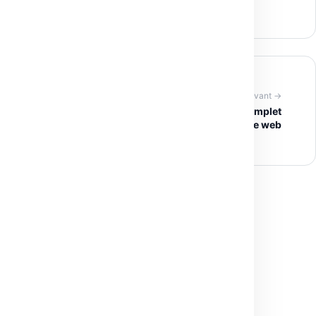
Article suivant →
SEOReviewTools : l’outil gratuit et ultra-complet
pour analyser les mots-clés d’un site web