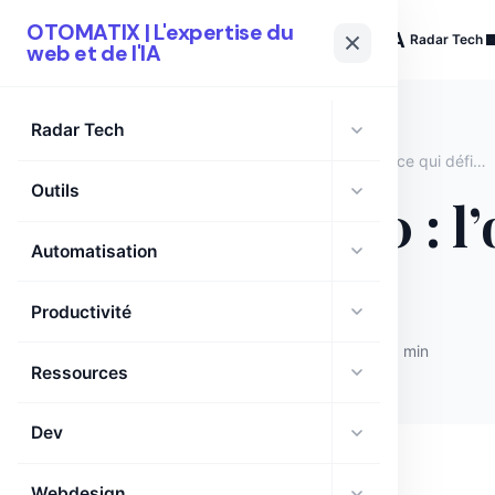
OTOMATIX | L'expertise du
OTOMATIX
| L'expertise du web et de l'IA
Radar Tech
web et de l'IA
Radar Tech
Accueil
›
Seedream 4.0 : l’outil IA de ByteDance qui défie Nano Banana
Outils
Seedream 4.0 : l
Automatisation
Banana
Productivité
otomatix
·
septembre 18, 2025
·
1 min
Ressources
Dev
Webdesign