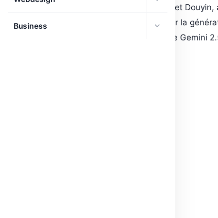
ByteDance, la firme derrière TikTok et Douyin
modèle d’intelligence artificielle pour la génér
Business
Banana
(le modèle “Flash Image” de Gemini 2.
photo poussées.