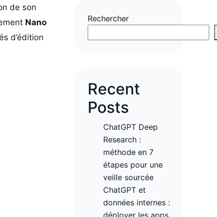
ion de son
Rechercher
ctement
Nano
s d’édition
Recent
Posts
ChatGPT Deep
Research :
méthode en 7
étapes pour une
veille sourcée
ChatGPT et
données internes :
déployer les apps