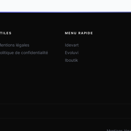
TILES
MENU RAPIDE
entions légales
Idevart
olitique de confidentialité
Evoluvi
Iboutik
Mentions léga