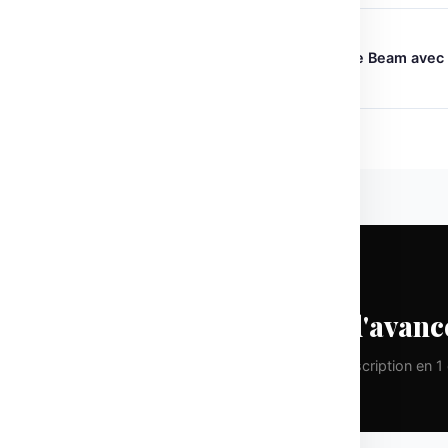
← ARTICLE PRÉCÉDENT
Optimisation des réunions Google Beam avec
vision et son immersifs
CHAQUE LUNDI
Prenez une longueur d'avanc
Pas de spam. Que de la valeur pure. Désinscription en 1 c