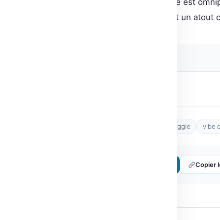
Dans un monde où la technologie est omnipr
agents IA devient non seulement un atout c
Source originale
Post Views:
3
Tags :
agents IA
AI
Google
Kaggle
vibe 
Partager :
𝕏 Twitter
LinkedIn
Copier l