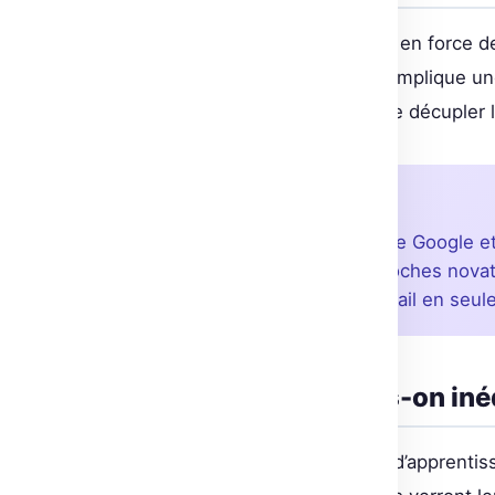
Cet été, le cours enrichi ramène en force 
pour te guider. Chaque session implique une 
des agents dits ’10x’, capables de décupler 
À retenir
Le cours intensif AI Agents de Google e
agents IA 10x avec des approches novat
révolutionner ton flux de travail en seul
Une expérience hands-on iné
Comme pour tout bon parcours d’apprentissa