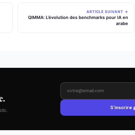
ARTICLE SUIVANT →
QIMMA: L’évolution des benchmarks pour IA en
arabe
e.
S'inscrire
lic.