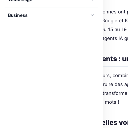
Plus d’un million et demi de personnes ont p
Business
dernière. Devant un tel succès, Google et K
version mise à jour et enrichie. Du 15 au 1
perfectionnement en création d’agents IA g
Cours intensif d’AI Agents : 
Le programme s’étale sur cinq jours, combi
participants apprendront à construire des ag
le ‘vibe coding’. Cette technique transform
principal. Imagine coder avec tes mots !
Actualisation et nouvelles voi