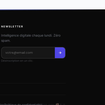
NEWSLETTER
Intelligence digitale chaque lundi. Zéro
spam.
Désinscription en un clic.
les
Politique de confidentialité
Fait avec
& IA