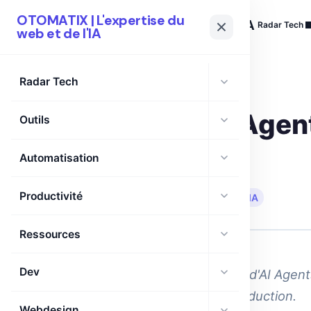
OTOMATIX | L'expertise du
OTOMATIX
| L'expertise du web et de l'IA
Radar Tech
web et de l'IA
Radar Tech
AGENTS IA
OPENAI
Maîtrise des Agent
Outils
Kaggle
Automatisation
Productivité
🗓 22 Mai 2026
·
⏱ 6 min de lecture
·
IA
Ressources
Dev
Découvre le cours intensif d'AI Agent
agents IA prêts pour la production.
Webdesign