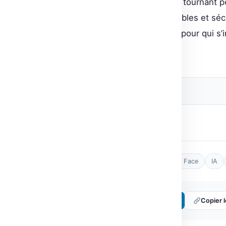
En somme, OpenEnv marque un tournant pour 
d’environnements agentiques fiables et sécur
autonomes. À surveiller de près pour qui s’
communautaire.
Source originale
Post Views:
14
Tags :
agentic environments
Hugging Face
IA
Partager :
𝕏 Twitter
LinkedIn
Copier l