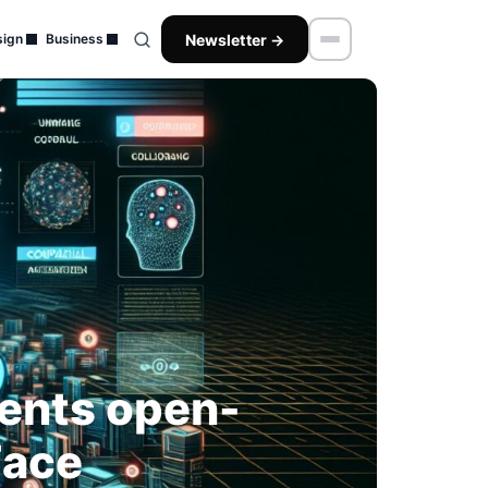
Newsletter →
ign
Business
ents open-
Face