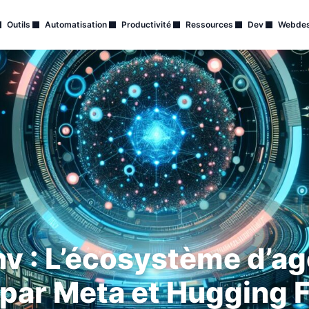
Outils
Automatisation
Productivité
Ressources
Dev
Webdes
v : L’écosystème d’ag
par Meta et Hugging 