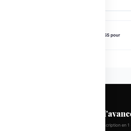
← ARTICLE PRÉCÉDENT
LeRobot v0.4.0 : Améliorations OSS pour
l’apprentissage robotique
CHAQUE LUNDI
Prenez une longueur d'avanc
Pas de spam. Que de la valeur pure. Désinscription en 1 c