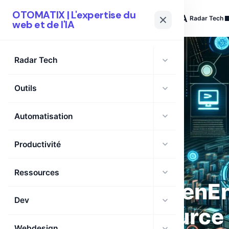
OTOMATIX | L'expertise du
OTOMATIX
| L'expertise du web et de l'IA
Radar Tech
web et de l'IA
Radar Tech
Outils
Automatisation
Productivité
Ressources
OpenEn
Dev
source 
Webdesign