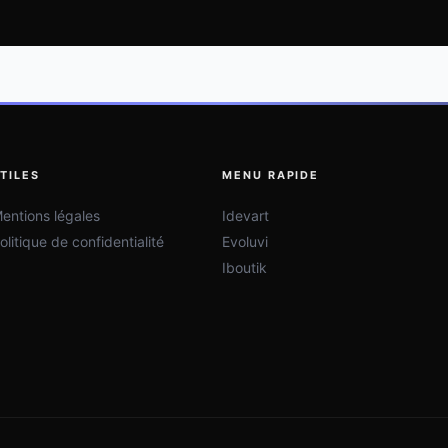
TILES
MENU RAPIDE
entions légales
Idevart
olitique de confidentialité
Evoluvi
Iboutik