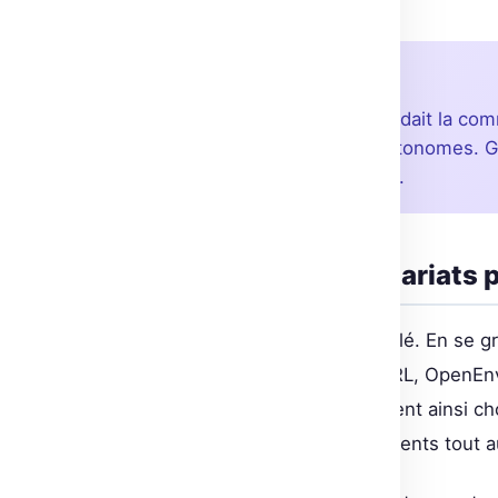
À retenir
OpenEnv, c’est l’outil qu’attendait la 
développer des agents IA autonomes. Grâ
franchissent un nouveau pas.
Intégrations et partenariats
OpenEnv n’est pas qu’un hub isolé. En se 
TRL, TorchForge ou encore SkyRL, OpenEnv a
échelle. Les développeurs peuvent ainsi ch
maximiser l’efficacité de leurs agents tout a