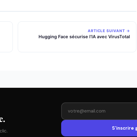
ARTICLE SUIVANT →
Hugging Face sécurise l’IA avec VirusTotal
e.
S'inscrire
lic.