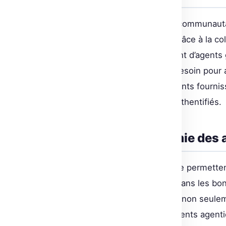
OpenEnv vous propose un hub communautair
environnements compatibles. Grâce à la coll
développement et le déploiement d’agents 
seulement ce dont un agent a besoin pour 
toute sécurité. Les environnements fournis
transparents aux outils et API authentifiés.
Les défis de l’autonomie des 
Bien que les modèles de langage permetten
autonomie n’est pas suffisante sans les bon
millions d’outils à un modèle est non seulem
qu’interviennent les environnements agenti