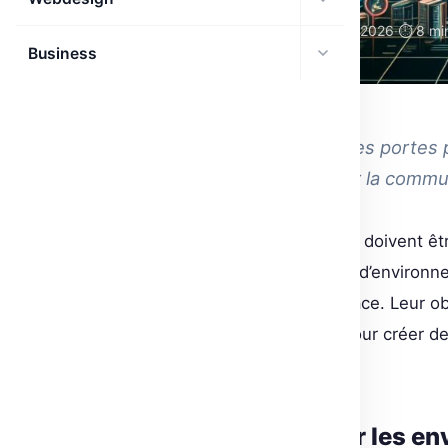
🗓 19 Mar 2026
·
⏱ 8 min
AGENTS IA
Business
GÉNÉRAL
OpenEnv ouvre de nouvelles portes p
agents. Un catalyseur pour la commu
Dans un monde où les agents IA doivent êt
la donne avec son nouveau hub d’environnem
deux titans : Meta et Hugging Face. Leur obj
communautés se rencontrent pour créer des
succès des agents intelligents.
OpenEnv : un hub pour les e