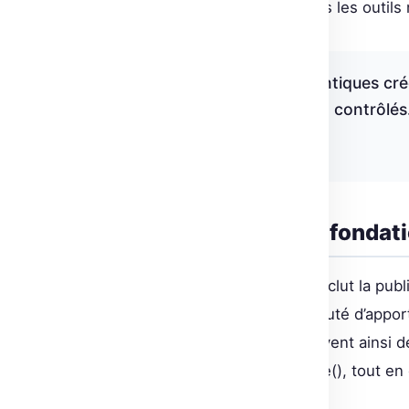
d’une tâche, s’assurant que seuls les outils 
« Les environnements agentiques crée
d’une multitude d’outils non contrôlés
Source : Meta & Hugging Face
RFC et standards : les fonda
Le développement d’OpenEnv inclut la publi
RFC. Cela permet à la communauté d’apporte
et adaptable. Les créateurs peuvent ainsi
telles que step(), reset() et close(), tout 
avec Docker.