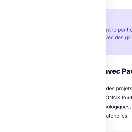
À retenir
PP-OCRv6 fait fructueusement le pont e
l’efficacité de déploiement, avec des g
reconnaissance.
Facilité d’intégration avec 
L’intégration de PP-OCRv6 dans des projets
variés, incluant Transformers et ONNX Runt
différents environnements technologiques, 
spécifiques ou les contraintes matérielles.