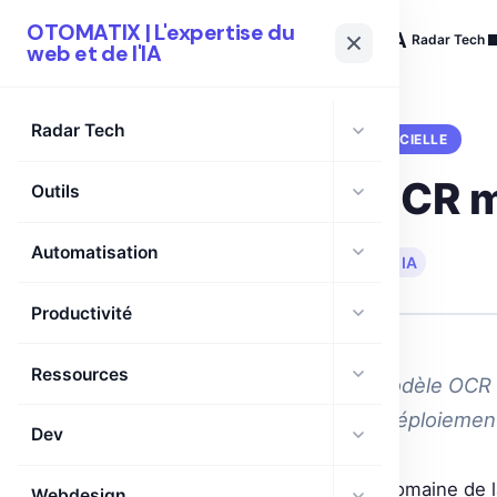
OTOMATIX | L'expertise du
OTOMATIX
| L'expertise du web et de l'IA
Radar Tech
web et de l'IA
Radar Tech
ANNUAIRE IA
INTELLIGENCE ARTIFICIELLE
PP-OCRv6 : OCR mu
Outils
Automatisation
🗓 22 Juin 2026
·
⏱ 6 min de lecture
·
IA
Productivité
Ressources
Découvre PP-OCRv6, le modèle OCR a
langues et optimisé pour déploiement
Dev
La dernière innovation dans le domaine de 
Webdesign