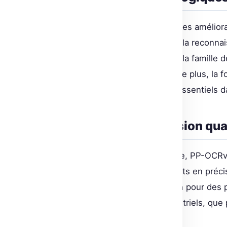
Le modèle PP-OCRv6 introduit des améliora
PPLCNetV4 pour la détection et la reconnai
cohérence structurelle à travers la famille d
déploiement à grande échelle. De plus, la f
échelle des textes complexes, essentiels d
Performance et précision qua
Comparé à la version précédente, PP-OCRv
détection de texte et de 5,1 points en préc
comme un choix de premier plan pour des p
serveur pour des pipelines industriels, qu
de coûts de calcul réduits.