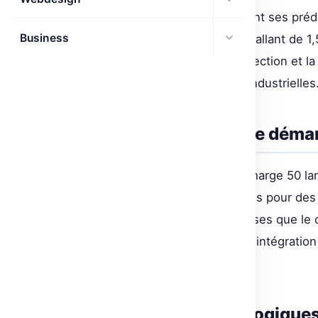
PP-OCRv6. Ce modèle, dépassant ses prédé
Business
différents niveaux de capacités, allant de 1
précision sans pareil dans la détection et 
des documents aux étiquettes industrielles
Pourquoi PP-OCRv6 se démar
Avec sa capacité à prendre en charge 50 
besoin de déploiements multiples pour des 
incluent des langues aussi diverses que le ch
l’alphabet latin. Cela permet une intégratio
un seul package.
Les avancées technologique