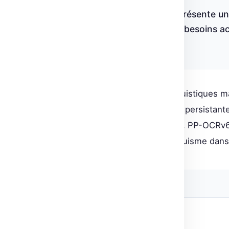
« Le modèle PP-OCRv6 représente une 
multilingue, répondant aux besoins a
Développeurs PaddlePaddle
Alors que l’ère des modèles linguistiques ma
OCRv6 démontrent l’importance persistante
modularité et sa haute précision, PP-OCRv6
les défis complexes du multilinguisme dans 
Source originale
Post Views:
1