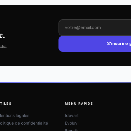
e.
S'inscrire
lic.
TILES
MENU RAPIDE
entions légales
Idevart
olitique de confidentialité
Evoluvi
Iboutik