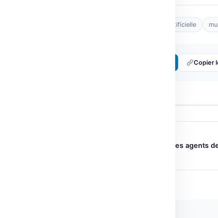
Tags :
developpement
Intelligence artificielle
mul
Partager :
𝕏 Twitter
LinkedIn
Copier l
← ARTICLE PRÉCÉDENT
MosaicLeaks : La confidentialité des agents d
recherche en péril