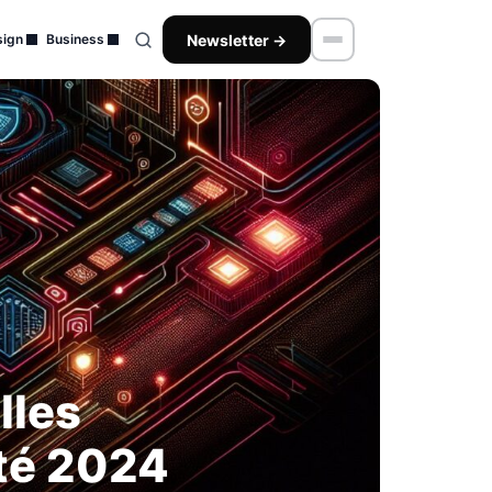
Newsletter →
ign
Business
lles
ité 2024