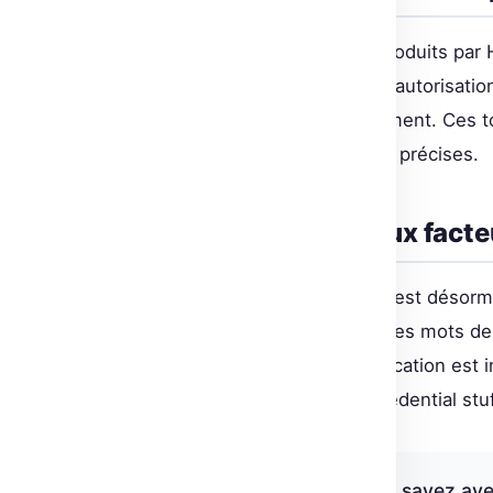
Les tokens à granularité fine introduits pa
permissions. En définissant des autorisatio
compromission est réduit nettement. Ces to
limitant l’accès à des ressources précises.
Authentification à deux facte
La double authentification (2FA) est désor
utilisateurs. Dans un monde où les mots 
couche supplémentaire de vérification est 
diminuer les risques liés au « credential stu
« 2FA combine ce que vous savez ave