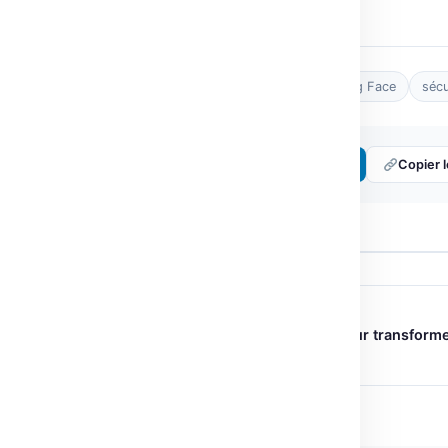
Tags :
2FA
cybersécurité
Hugging Face
sécu
Partager :
𝕏 Twitter
LinkedIn
Copier l
← ARTICLE PRÉCÉDENT
Hugging Face intègre XetHub pour transform
l’IA collaborative