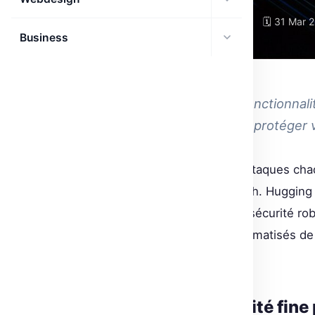
🗓 31 Mar 
GOOGLE AI
Business
SOLUTIONS STRATÉGIQUES
Découvrez les dernières fonctionnal
et des tokens affinés pour protéger 
Avec l’augmentation des cyberattaques chaq
absolue pour les entreprises tech. Hugging 
introduit des fonctionnalités de sécurité ro
à granularité fine aux scans automatisés de
les plus courantes.
Des tokens à granularité fine