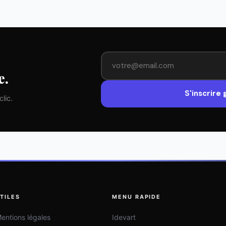
e.
S'inscrire
lic.
TILES
MENU RAPIDE
entions légales
Idevart