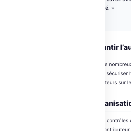
autorisé bien plus compliqué. »
Hugging Face
Commit Signing : Garantir l’a
Git étant la colonne vertébrale de nombreux
« commit signing » via GPG pour sécuriser l
l’usurpation d’identité de committeurs sur l
Contrôles d’accès organisati
Les organisations bénéficient de contrôles 
rôles des utilisateurs : lecteur, contributeu