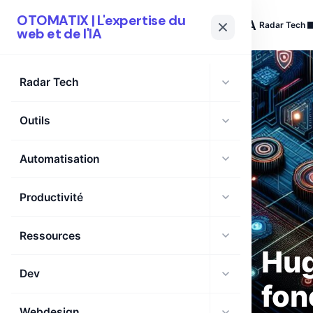
OTOMATIX | L'expertise du
OTOMATIX
| L'expertise du web et de l'IA
Radar Tech
web et de l'IA
Radar Tech
Outils
Automatisation
Productivité
Ressources
Hug
Dev
fon
Webdesign