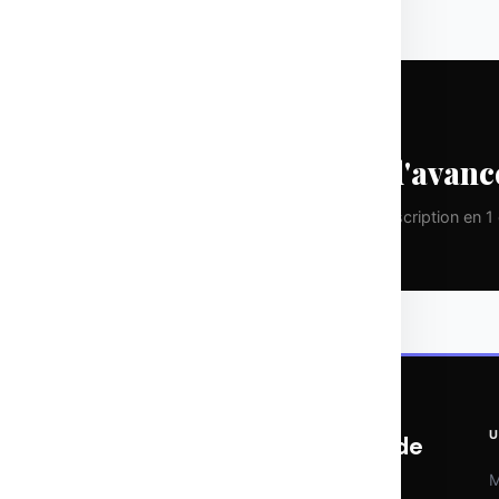
CHAQUE LUNDI
Prenez une longueur d'avanc
Pas de spam. Que de la valeur pure. Désinscription en 1 c
U
OTOMATIX | L'expertise du web et de
l'IA
M