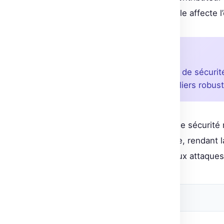
qu’une compromission individuelle affecte 
À retenir
Hugging Face étoffe sa suite de sécurit
automatisé, offrant des boucliers robus
L’ajout de telles fonctionnalités de sécuri
utilisateurs du Hub Hugging Face, rendant 
également plus résiliente face aux attaqu
Source originale
Post Views:
4