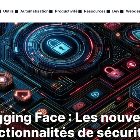
Outils
Automatisation
Productivité
Ressources
Dev
Webdes
ging Face : Les nouve
ctionnalités de sécur