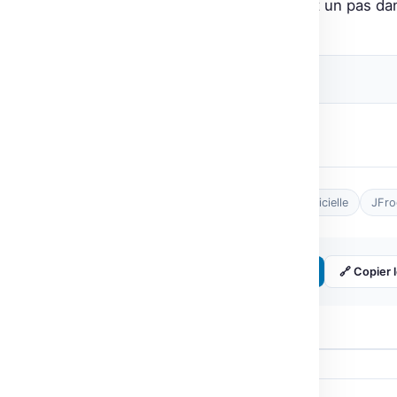
des modèles IA. C’est clairement un pas da
🔗 Source originale
Post Views:
10
Tags :
Hugging Face
Intelligence artificielle
JFro
Partager :
𝕏 Twitter
LinkedIn
🔗 Copier l