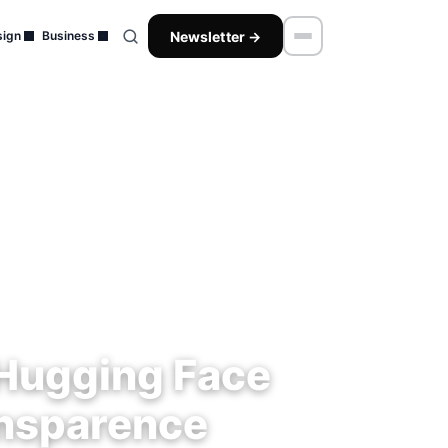
Newsletter →
ign
Business
t Hugging Face
ansparence