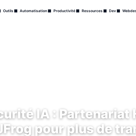
Outils
Automatisation
Productivité
Ressources
Dev
Webdes
urité IA : Partenaria
JFrog pour plus de tr