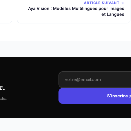
ARTICLE SUIVANT →
Aya Vision : Modèles Multilingues pour Images
et Langues
e.
S'inscrire
lic.