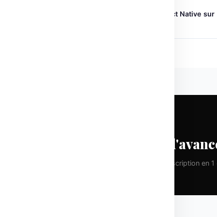
← ARTICLE PRÉCÉDENT
Déployer LLMs en local avec React Native sur
mobile
CHAQUE LUNDI
Prenez une longueur d'avanc
Pas de spam. Que de la valeur pure. Désinscription en 1 c