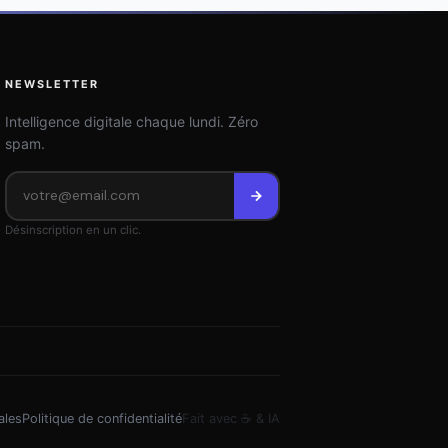
NEWSLETTER
Intelligence digitale chaque lundi. Zéro
spam.
Désinscription en un clic.
ales
Politique de confidentialité
Fait avec ☕ & IA