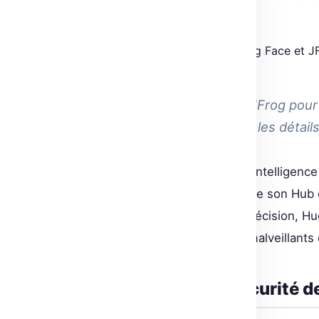
🗓 24 Ma
ANNUAIRE IA
INTELLIGENCE ARTIFICIELLE
Hugging Face s'associe à JFrog pour 
scanner avancé. Découvre les détails 
Avec des millions de modèles d’intelligence 
cherche à renforcer la sécurité de son Hub 
JFrog, un outil réputé pour sa précision, Hu
détecter les potentiels usages malveillants
Amélioration de la sécurité 