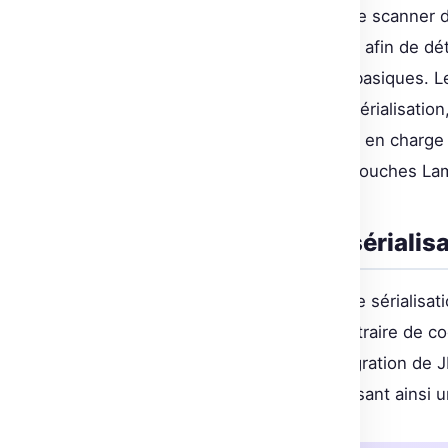
Hugging Face choisit d’intégrer le scanner 
profondeur le code des modèles afin de dét
être ignorés par des outils plus basiques. L
exécution de code lors de la désérialisati
adresse ce problème en prenant en charge
des exploitations à travers des couches La
La vulnérabilité de la sérialis
Les failles de certains formats de sérialis
risques majeurs d’exécution arbitraire de c
contrer ce problème, mais l’intégration de 
exploitations possibles, garantissant ainsi 