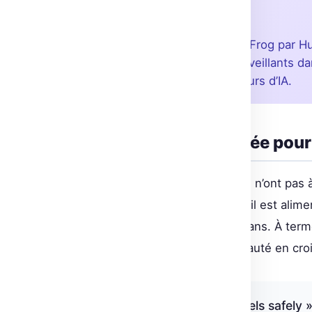
💡 À retenir
L’intégration du scanner de JFrog par H
efficacement les usages malveillants da
communauté des développeurs d’IA.
La sécurité automatisée pour f
Les utilisateurs de Hugging Face n’ont pas à
Chaque dépôt est vérifié dès qu’il est alim
poursuit continuellement ses scans. À terme
soulagement pour une communauté en croi
« Keep hugging those models safely 