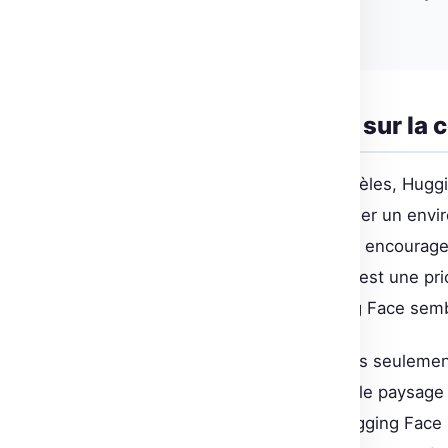
Jeff Boudier, Hugging Face
Impact du partenariat sur la
En sécurisant le partage de modèles, Hugg
utilisateurs, mais aussi encourager un env
sécurisé. Cette initiative pourrait encoura
travaux, sachant que la sécurité est une pri
partage de modèles sur Hugging Face semb
L’association avec JFrog n’est pas seulemen
l’importance de la sécurité dans le paysage 
la confiance des utilisateurs, Hugging Fac