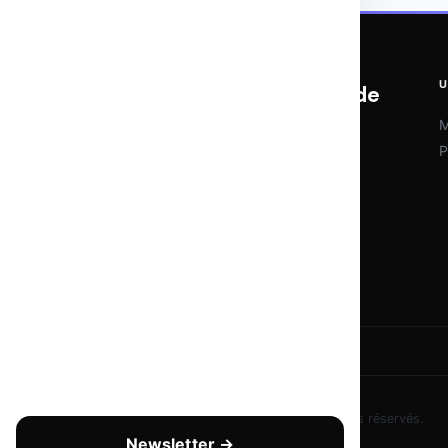
U
OTOMATIX | L'expertise du web et de
l'IA
M
P
Veille IA, outils d'automatisation et
stratégies digitales. Chaque semaine,
l'essentiel pour rester à la pointe sans se
noyer dans le bruit.
© 2026
Copyright - tous droits réservés
— Tous droits réservés.
Newsletter →