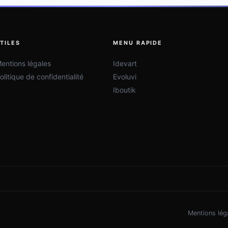
TILES
MENU RAPIDE
entions légales
Idevart
olitique de confidentialité
Evoluvi
Iboutik
Mentions lég