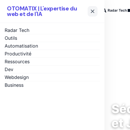
OTOMATIX | L'expertise du
OTOMATIX
| L'expertise du web et de l'IA
Radar Tech
web et de l'IA
Radar Tech
Outils
Automatisation
Productivité
Ressources
Dev
Webdesign
Business
Séc
et 