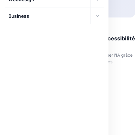
Business
IA
Gradio rejoint Hugging Face : vers une accessibilité
accrue de l’IA
Gradio rejoint Hugging Face, promettant de démocratiser l'IA grâce
à des outils accessibles à tous, même sans compétences
techniques.
juin 12, 2026
·
2 min