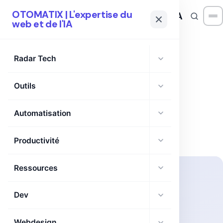
OTOMATIX | L'expertise du
OTOMATIX
| L'expertise du web et de l'IA
web et de l'IA
Radar Tech
Outils
TAG
accessibilité
Automatisation
Productivité
Ressources
Dev
Webdesign