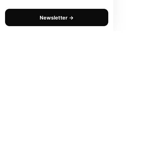
Newsletter →
CHAQUE LUNDI
Prenez une longueur d'avanc
Pas de spam. Que de la valeur pure. Désinscription en 1 c