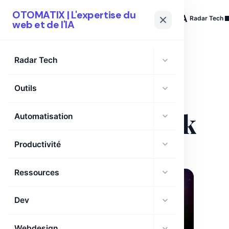
OTOMATIX | L'expertise du
OTOMATIX
| L'expertise du web et de l'IA
Radar Tech
web et de l'IA
Radar Tech
Outils
TAG
agent framework
Automatisation
Productivité
Ressources
Dev
Webdesign