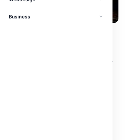
Business
AGENTS IA
DeepResearch open source : agents de
recherche libérés
Hugging Face dévoile DeepResearch open source pour
booster les capacités des agents de recherche web
autonomes.
mars 25, 2026
·
2 min