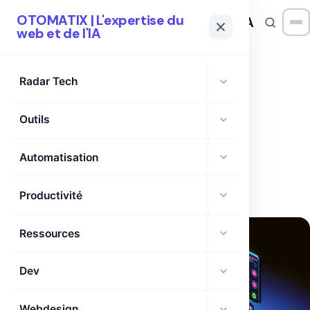
OTOMATIX | L'expertise du
OTOMATIX
| L'expertise du web et de l'IA
web et de l'IA
Radar Tech
Outils
TAG
AI benchmarking
Automatisation
Productivité
Ressources
Dev
Webdesign