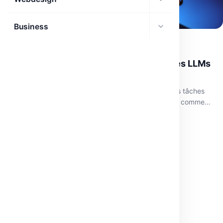
Business
DEV
BigCodeBench : l’avenir de l’évaluation des LLMs
en code
BigCodeBench redéfinit l'évaluation des LLMs avec des tâches
complexes, se démarquant des benchmarks simplistes comme
HumanEval.
avril 2, 2026
·
3 min