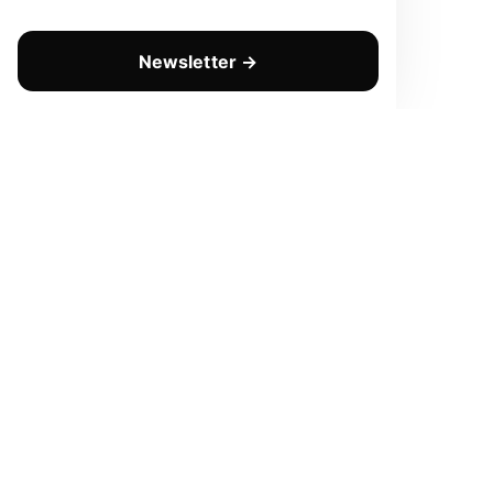
Newsletter →
CHAQUE LUNDI
Prenez une longueur d'avanc
Pas de spam. Que de la valeur pure. Désinscription en 1 c