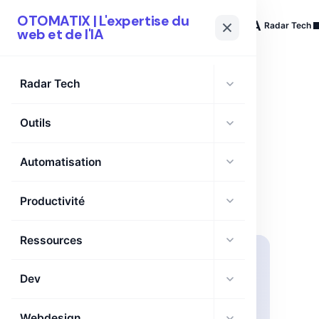
OTOMATIX | L'expertise du
OTOMATIX
| L'expertise du web et de l'IA
Radar Tech
web et de l'IA
Radar Tech
Outils
TAG
AI ethics
Automatisation
Productivité
Ressources
Dev
Webdesign