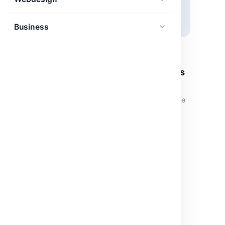
Business
DÉCOUVERTES IA
Constitutional AI : Alignement éthique des
LLMs avec principes utilisateurs
Constitutional AI offre une méthode innovante et éthique
pour régler l'alignement des LLMs sur des valeurs
définies par l'utilisateur.
mai 20, 2026
·
3 min