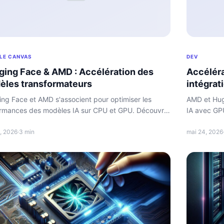
LE CANVAS
DEV
ing Face & AMD : Accélération des
Accéléra
èles transformateurs
intégrat
ng Face et AMD s'associent pour optimiser les
AMD et Hug
rmances des modèles IA sur CPU et GPU. Découvre
IA avec GP
énéfices concrets pour les développeurs.
intégration
, 2026
·
3 min
mai 24, 2026