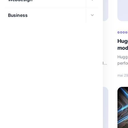
Business
AUTOMATISATION
GOOG
Exécute un chatbot Vicuna sur GPU AMD
Hugg
avec ROCm
mod
Découvrez comment le modèle Vicuna 13B fonctionne
Huggi
efficacement sur un GPU AMD grâce à ROCm, offrant des
perfo
solutions IA accessibles.
les b
mai 30, 2026
·
3 min
mai 29