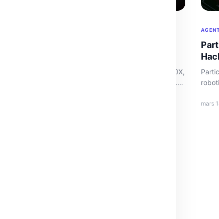
DEV
AGENT
Optimisation des kernels pour AMD
Part
MI300X : gains de performance
Hack
Dévoile l'optimisation des kernels pour GPU AMD MI300X,
Parti
transformant l'efficacité des modèles comme Llama 3.1.
robot
Impact majeur pour l'open source.
prati
mars 20, 2026
·
3 min
mars 1