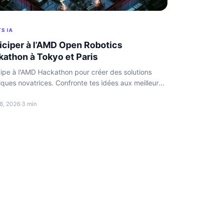
S IA
iciper à l’AMD Open Robotics
athon à Tokyo et Paris
cipe à l'AMD Hackathon pour créer des solutions
iques novatrices. Confronte tes idées aux meilleures
ques lors de cet événement compétitif.
8, 2026
·
3 min