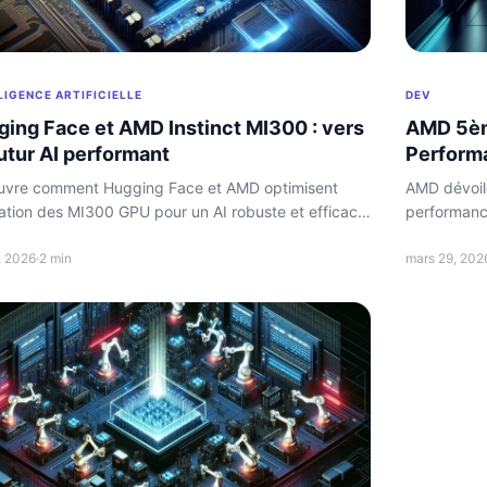
LIGENCE ARTIFICIELLE
DEV
ing Face et AMD Instinct MI300 : vers
AMD 5èm
utur AI performant
Performa
vre comment Hugging Face et AMD optimisent
AMD dévoil
lisation des MI300 GPU pour un AI robuste et efficace.
performance
rmances accrues garanties.
déploiemen
3, 2026
·
2 min
mars 29, 202