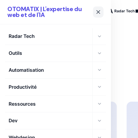
OTOMATIX | L'expertise du
OTOMATIX
| L'expertise du web et de l'IA
Radar Tech
web et de l'IA
Radar Tech
Outils
TAG
AMD
Automatisation
Productivité
Ressources
Dev
Webdesign