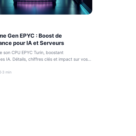
e Gen EPYC : Boost de
nce pour IA et Serveurs
e son CPU EPYC Turin, boostant
s IA. Détails, chiffres clés et impact sur vos
ts.
6
·
3 min