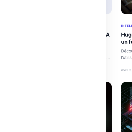
INTELLIGENCE ARTIFICIELLE
INTEL
Concours AMD Pervasive : Accélération IA
Hugg
pour développeurs
un f
Découvrez comment AMD booste l'innovation IA en
Décou
offrant accès gratuit à son hardware aux développeurs
l'uti
du monde entier.
Perfo
mai 20, 2026
·
3 min
avril 