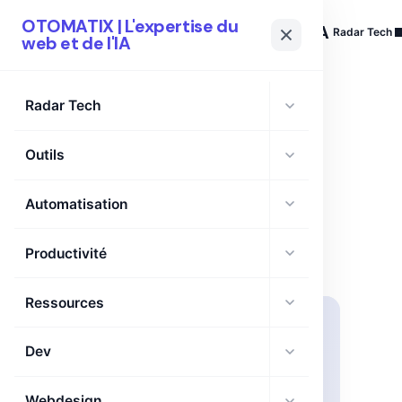
OTOMATIX | L'expertise du
OTOMATIX
| L'expertise du web et de l'IA
Radar Tech
web et de l'IA
Radar Tech
Outils
TAG
AMX
Automatisation
Productivité
Ressources
Dev
Webdesign