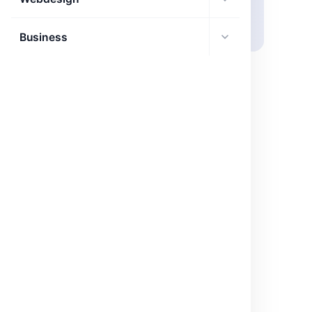
Business
IA
Optimisation de Stable Diffusion sur Intel
Sapphire Rapids
Stable Diffusion désormais optimisable sur Intel CPUs,
booste la création IA générative avec Intel AMX.
mai 28, 2026
·
3 min