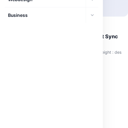
Business
INTELLIGENCE ARTIFICIELLE
Optimisation des poids avec Delta Weight Sync
pour Async RL
Réduis tes coûts en IA avec la synchronisation Delta Weight : des
modèles légers et efficaces, voici comment.
mai 29, 2026
·
3 min