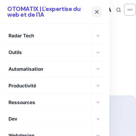
OTOMATIX | L'expertise du
OTOMATIX
| L'expertise du web et de l'IA
web et de l'IA
Radar Tech
Outils
TAG
asynchronous RL
Automatisation
Productivité
Ressources
Dev
Webdesign