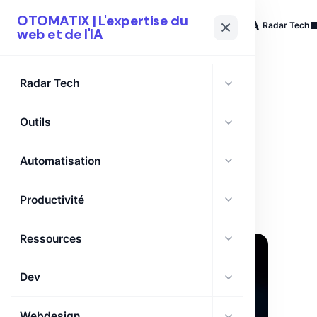
OTOMATIX | L'expertise du
OTOMATIX
| L'expertise du web et de l'IA
Radar Tech
web et de l'IA
Radar Tech
Outils
TAG
BAAI
Automatisation
Productivité
Ressources
Dev
Webdesign