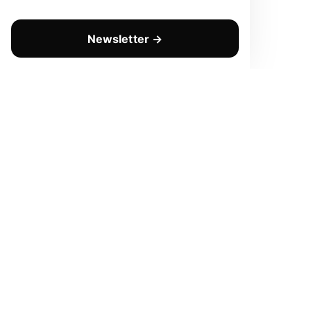
Newsletter →
CHAQUE LUNDI
Prenez une longueur d'avanc
Pas de spam. Que de la valeur pure. Désinscription en 1 c