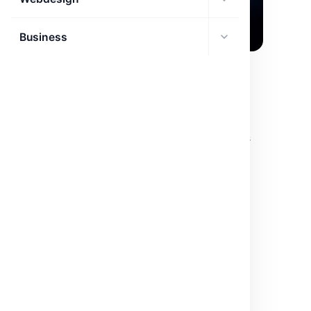
Business
AGENTS IA
Débat des Modèles Multilingues: Un
Nouveau Chapitre pour l’Évaluation LLM
FlagEval Debate bouscule l'évaluation des LLM par des
débats multilingues, un défi pour les IA de demain.
mars 28, 2026
·
2 min