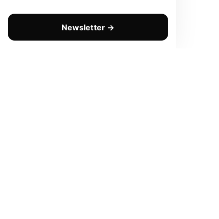
Newsletter →
CHAQUE LUNDI
Prenez une longueur d'avanc
Pas de spam. Que de la valeur pure. Désinscription en 1 c