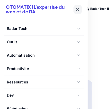
OTOMATIX | L'expertise du
OTOMATIX
| L'expertise du web et de l'IA
Radar Tech
web et de l'IA
Radar Tech
Outils
TAG
BLIP-2
Automatisation
Productivité
Ressources
Dev
Webdesign