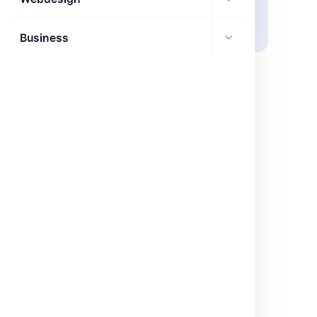
Business
DÉCOUVERTES IA
BLIP-2 : Transformer l’image en texte en
zéro-shot
Découvre BLIP-2, le modèle avancé de Salesforce qui
génère du texte à partir d'images sans entraînement
préalable.
juin 2, 2026
·
3 min