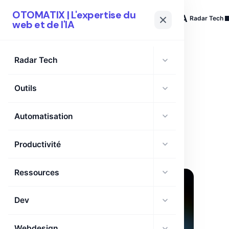
OTOMATIX | L'expertise du
OTOMATIX
| L'expertise du web et de l'IA
Radar Tech
web et de l'IA
Radar Tech
Outils
TAG
BSC-LT
Automatisation
Productivité
Ressources
Dev
Webdesign