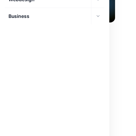
Business
DÉCOUVERTES IA
Visual Salamandra 7B : L’avenir de l’IA
Multimodale
Visual Salamandra 7B révolutionne l'IA en combinant
vision et texte avec 7 milliards de paramètres.
mars 22, 2026
·
2 min