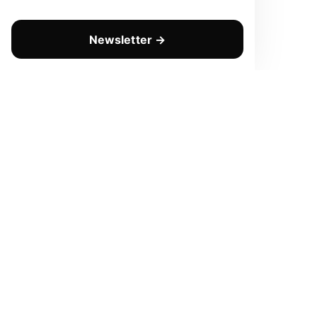
Newsletter →
CHAQUE LUNDI
Prenez une longueur d'avanc
Pas de spam. Que de la valeur pure. Désinscription en 1 c