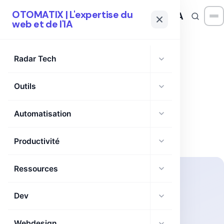
OTOMATIX | L'expertise du
OTOMATIX
| L'expertise du web et de l'IA
web et de l'IA
Radar Tech
Outils
TAG
Chrome Extension
Automatisation
Productivité
Ressources
Dev
Webdesign