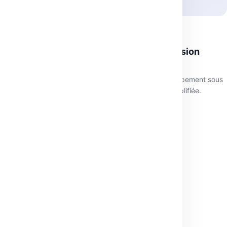
AUTOMATISATION
Exploiter Transformers.js dans une extension
Chrome efficace
Découvre comment Transformers.js modifie le développement sous
Manifest V3. Architecture robuste et intégration AI simplifiée.
mai 22, 2026
·
3 min