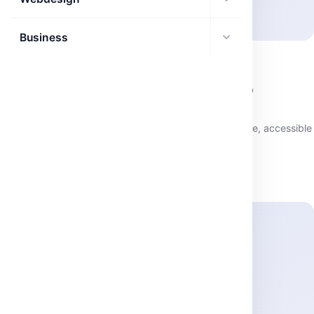
Business
AUTOMATISATION WEB
HoloTab : L’assistant IA de navigation web
accessible
HoloTab simplifie la navigation web avec une IA intégrée, accessible
à tous.
mai 23, 2026
·
2 min