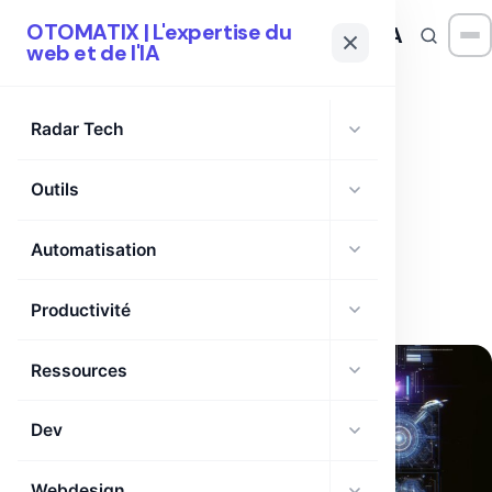
OTOMATIX | L'expertise du
OTOMATIX
| L'expertise du web et de l'IA
web et de l'IA
Radar Tech
Outils
TAG
ConTextual
Automatisation
Productivité
Ressources
Dev
Webdesign