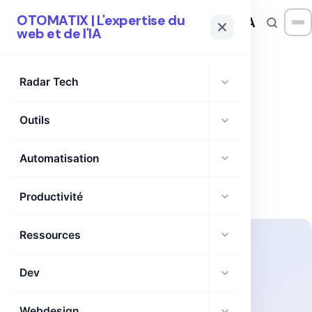
OTOMATIX | L'expertise du
OTOMATIX
| L'expertise du web et de l'IA
web et de l'IA
Radar Tech
Outils
TAG
datasets
Automatisation
Productivité
Ressources
Dev
Webdesign