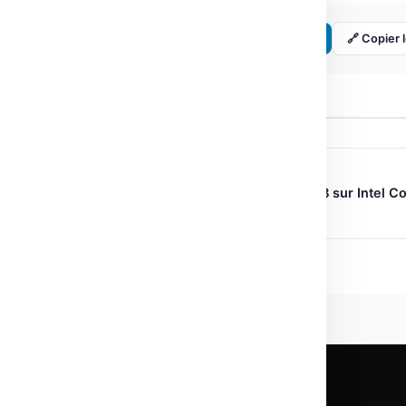
Partager :
𝕏 Twitter
LinkedIn
🔗 Copier l
← ARTICLE PRÉCÉDENT
Optimisation de l’agent Qwen3-8B sur Intel C
Ultra
CHAQUE LUNDI