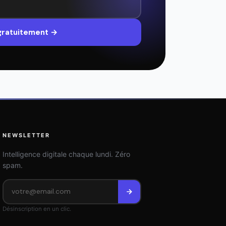
 gratuitement →
NEWSLETTER
Intelligence digitale chaque lundi. Zéro
spam.
Désinscription en un clic.