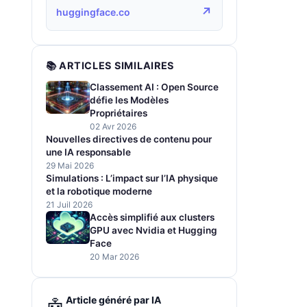
↗
huggingface.co
📚 ARTICLES SIMILAIRES
Classement AI : Open Source
défie les Modèles
Propriétaires
02 Avr 2026
Nouvelles directives de contenu pour
une IA responsable
29 Mai 2026
Simulations : L’impact sur l’IA physique
et la robotique moderne
21 Juil 2026
Accès simplifié aux clusters
GPU avec Nvidia et Hugging
Face
20 Mar 2026
Article généré par IA