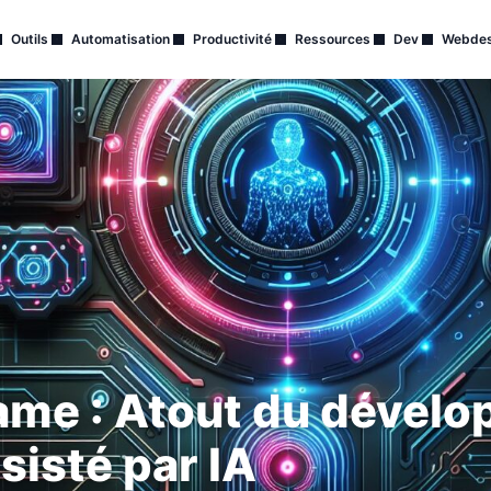
Outils
Automatisation
Productivité
Ressources
Dev
Webdes
me : Atout du dével
sisté par IA