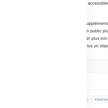
code, rendant le développement accessible 
ambitieux.
VibeGame n’est pas qu’un outil supplément
jeux, ouvrant cette discipline à un public pl
développeurs expérimentés d’aller plus loin 
l’avenir du jeu vidéo ne semble plus un obje
🔗 Source originale
Post Views:
10
Tags :
developpement
IA
jeu vidéo
VibeGam