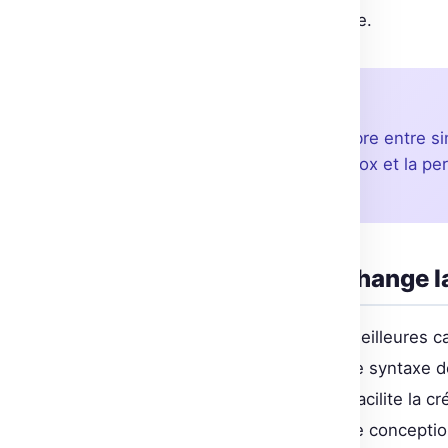
connaissance technique poussée.
💡 À retenir
VibeGame propose un équilibre entre sim
abstractions élevées de Roblox et la p
et accessible.
Pourquoi VibeGame change l
VibeGame vise à combiner les meilleures c
explorées. En s’appuyant sur une syntaxe d
(Entity-Component-System), il facilite la cré
approche, VibeGame permet une conception 