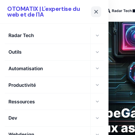
OTOMATIX | L'expertise du
OTOMATIX
| L'expertise du web et de l'IA
Radar Tech
web et de l'IA
Radar Tech
Outils
Automatisation
Productivité
Ressources
VibeGa
Dev
jeux as
Webdesign