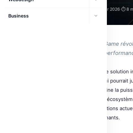
🗓 19 Mar 2026
·
⏱ 8 m
AUTOMATISATION
Business
DEV
Découvrez comment VibeGame révolu
accessibilité de Roblox et performa
VibeGame s’annonce comme une solution in
par intelligence artificielle. Ce qui pourrait
concrète : un système qui combine la puissanc
plateformes web. Alors que des écosystèm
promet de transcender les limitations act
véritablement intuitifs et performants.