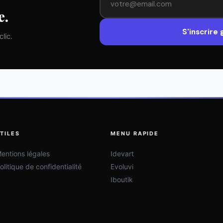
e.
S'inscrire
lic.
TILES
MENU RAPIDE
entions légales
Idevart
olitique de confidentialité
Evoluvi
Iboutik