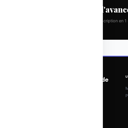
Prenez une longueur d'avanc
Pas de spam. Que de la valeur pure. Désinscription en 1 c
U
OTOMATIX | L'expertise du web et de
l'IA
M
P
Veille IA, outils d'automatisation et
stratégies digitales. Chaque semaine,
l'essentiel pour rester à la pointe sans se
noyer dans le bruit.