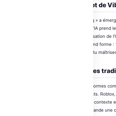
Comprendre le concept de Vi
À l’origine, le terme « vibe coding » a émer
approche de programmation où l’IA prend l
pratique, cela se traduit par l’utilisation 
Avec VibeGame, cette vision prend forme :
profondément le code, tant que tu maîtrise
Limites des plateformes tradi
Les essais initiaux sur des plateformes c
classiques de ces environnements. Roblox, 
limites en matière de gestion du contexte et 
flexibilité considérable mais demande une