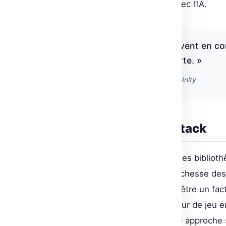
compliquant ainsi l’interaction avec l’IA.
« L’efficacité de l’IA est souvent en co
la plateforme qu’elle supporte. »
Résultats des essais sur Roblox et Unity
Le potentiel du Web Stack
L’approche par le web, utilisant des bibliot
performances IA inégalées. La richesse des
de développement web semble être un facteu
nécessité de construire un moteur de jeu en
développeurs. Malgré tout, cette approche