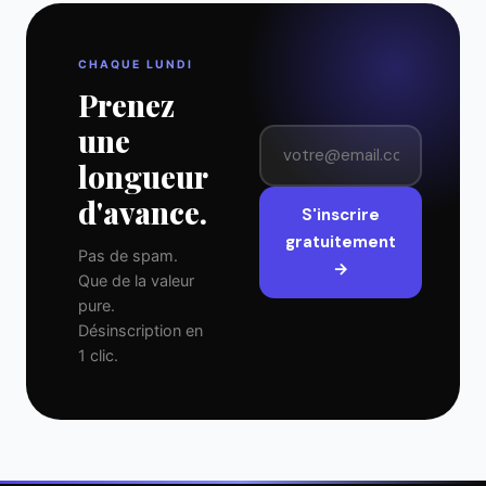
CHAQUE LUNDI
Prenez
une
longueur
d'avance.
S'inscrire
gratuitement
Pas de spam.
→
Que de la valeur
pure.
Désinscription en
1 clic.