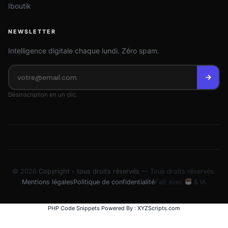
Iboutik
NEWSLETTER
Intelligence digitale chaque lundi. Zéro spam.
Désinscription en un clic.
© 2026
Copyright - tous droits réservés
— Tous droits réservés.
Mentions légales
Politique de confidentialité
Fait avec
& IA
PHP Code Snippets
Powered By :
XYZScripts.com