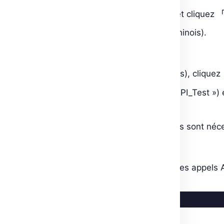
Recherchez
「文心大模型」
(ERNIE LLM) et cliquez
Acceptez les conditions d’utilisation (en chinois).
C. Générer vos Clés API (AK/SK)
Dans
「应用接入」
(Accès aux Applications), cliquez
Nommez votre application (ex : « ERNIE_API_Test ») 
Key (SK)
.
Conservez ces clés précieusement
(elles sont néc
D. Utiliser l’API via Python/SDK
Baidu fournit un
SDK Python
pour simplifier les appels 