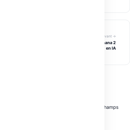
Article suivant →
Google introduit Gemini 3.1 Pro et Nano Banana 2
en IA
Laisser un commentaire
Votre adresse e-mail ne sera pas publiée.
Les champs
obligatoires sont indiqués avec
*
COMMENTAIRE
*