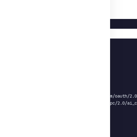
python
import
import
import
# Configuration
API_KEY 
=
"YOUR_API_KEY"
SECRET_KEY 
=
"YOUR_SECRET_KEY"
ACCESS_TOKEN_URL 
=
"https://aip.baidubce.com/oauth/2.0
ERNIE_API_URL 
=
"https://aip.baidubce.com/rpc/2.0/ai_c
# 1. Obtention de l'access token
def
get_access_token
(
)
:
    params 
=
{