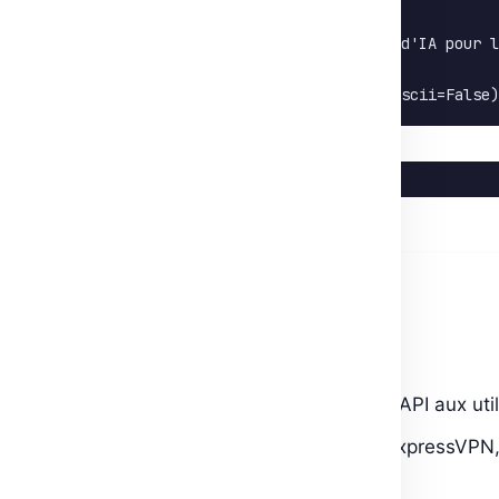
# Exemple d'utilisation
prompt 
=
"Quels sont les meilleurs modèles d'IA pour l
result 
=
 call_ernie_api
(
prompt
)
print
(
json
.
dumps
(
result
,
 indent
=
2
,
 ensure_ascii
=
False
)
3. Problèmes Potentiels & Solutions
A. Erreur de Région (403 Forbidden)
Cause
: Baidu peut restreindre certaines API aux uti
Solution
: Utilisez un
VPN chinois
(ex : ExpressVPN,
pour demander l’activation internationale.