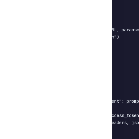
"grant_type"
:
"client_credentials"
,
"client_id"
:
 API_KEY
,
"client_secret"
:
}
    response 
=
 requests
.
post
(
ACCESS_TOKEN_URL
,
 params
=
return
 response
.
json
(
)
.
get
(
"access_token"
)
# 2. Appel à l'API ERNIE
def
call_ernie_api
(
prompt
)
:
    access_token 
=
 get_access_token
(
)
    headers 
=
{
"Content-Type"
:
"application/json"
}
    data 
=
{
"messages"
:
[
{
"role"
:
"user"
,
"content"
:
 promp
}
    url 
=
f"
{
ERNIE_API_URL
}
?access_token=
{
access_token
    response 
=
 requests
.
post
(
url
,
 headers
=
headers
,
 jso
return
 response
.
json
(
)