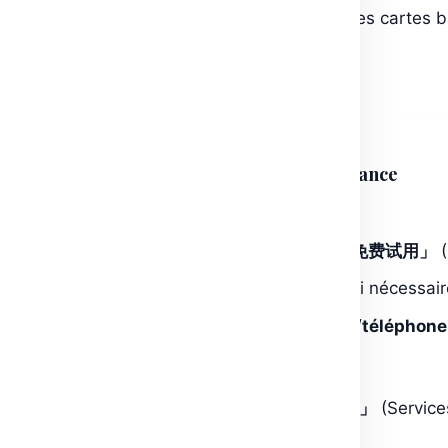
Paiement international
: Baidu accepte les cartes b
pour les abonnements payants.
2. Étapes pour Utiliser Ernie Bot API en France
A. Créer un Compte Baidu Intelligent Cloud
Visitez
cloud.baidu.com
et cliquez sur
「免费试用」
(
Utilisez
Google Translate
pour naviguer si nécessair
Complétez le formulaire avec votre
email/téléphone
B. Activer l’API Ernie Bot (Qianfan)
Dans le dashboard, allez dans
「产品服务」
(Servic
台」
(Qianfan LLM Platform).