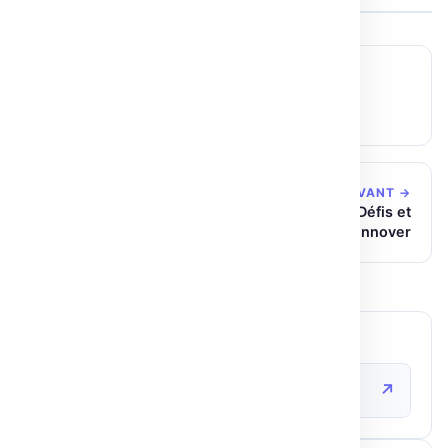
← ARTICLE PRÉCÉDENT
Hugging Face Fellowship : Développer la
communauté open-source ML
ARTICLE SUIVANT →
Impact des Directeurs ML sur le SaaS : Défis et
Innover
SOURCE ORIGINALE
↗
huggingface.co