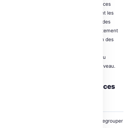
données. La possibilité de créer des interfaces
multi-étapes ou de modifier dynamiquement les
propriétés des composants ouvre la voie à des
applications web complexes conçues directement
en Python. Prenons l’exemple de l’utilisation des
blocs pour créer des démos comme le
renversement de texte et d’images — un jeu
d’enfant désormais grâce à cette API bas-niveau.
Expérimenter avec les interfaces
tabulaires et les composants
enrichis
La classe TabbedInterface, permettant de regrouper