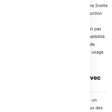
L’adoption de technologies modernes comme Svelte
pour le frontend permet désormais une réduction
notable des charges utiles et des temps de
chargement des pages. Cette évolution n’est pas
qu’esthétique mais vise à améliorer la compatibilité
visuelle des démos dans divers contextes, de
l’intégration dans des articles de blog à leur usage
dans des environnements variés.
Vers une flexibilité inégalée avec
les Gradio Blocks
Les Gradio Blocks offrent aux développeurs un
contrôle inégalé sur la mise en page et le flux des