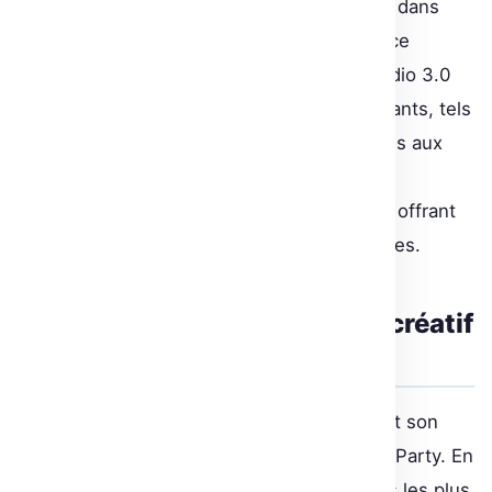
des démos connexes sous forme d’onglets dans
une même application web, met en évidence
l’approche modulaire et interactive que Gradio 3.0
propose désormais. Les nouveaux composants, tels
que le Gallery et les améliorations apportées aux
éléments existants comme le Dataframe,
enrichissent l’expérience utilisateur tout en offrant
une consommation optimisée des ressources.
Gradio Blocks Party : Un défi créatif
pour la communauté
L’engouement pour les Gradio Blocks atteint son
paroxysme avec le concours Gradio Blocks Party. En
défiant la communauté à réaliser les démos les plus