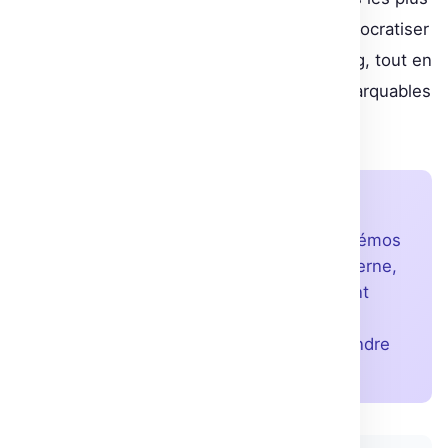
innovantes, cet événement promet de démocratiser
l’accès aux applications de machine learning, tout en
récombinant les contributions les plus remarquables
par des prix et des produits dérivés.
À retenir
Gradio 3.0 révolutionne la création de démos
ML avec une technologie frontend moderne,
une API flexible et un concours stimulant
pour la communauté. Un outil devenu
indispensable pour quiconque vise à rendre
ses modèles accessibles.