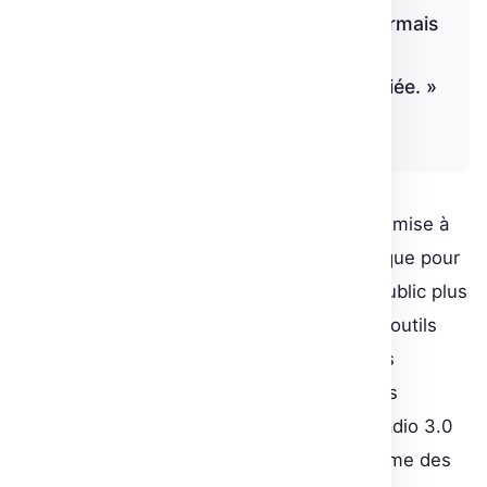
« Les Gradio Blocks permettent désormais
de développer des applications web
complexes via une API Python simplifiée. »
Gradio Blog
En somme, Gradio 3.0 est bien plus qu’une mise à
niveau. C’est un repositionnement stratégique pour
rendre accessible la technologie ML à un public plus
large, tout en offrant aux développeurs les outils
nécessaires pour pousser les capacités des
démonstrations à leurs limites. À l’instar des
avancées technologiques qu’il propose, Gradio 3.0
marque un tournant décisif dans l’écosystème des