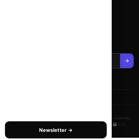
Idevart
Evoluvi
Iboutik
NEWSLETTER
Intelligence digitale chaque lundi. Zéro spam.
Désinscription en un clic.
© 2026
Copyright - tous droits réservés
— Tous droits réservés.
Mentions légales
Politique de confidentialité
Fait avec
& IA
Newsletter →