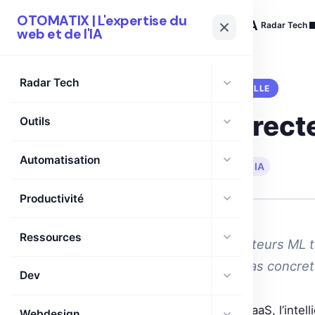
OTOMATIX | L'expertise du
OTOMATIX
| L'expertise du web et de l'IA
Radar Tech
web et de l'IA
Radar Tech
BUSINESS
INTELLIGENCE ARTIFICIELLE
Impact des Directe
Outils
Automatisation
🗓 10 Juin 2026
·
⏱ 6 min de lecture
·
IA
Productivité
Ressources
Explore comment les Directeurs ML t
éviter. Plongée dans des cas concret
Dev
Dans l’univers effervescent du SaaS, l’intell
Webdesign