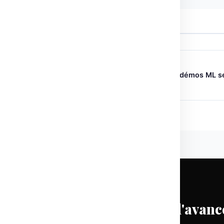
← ARTICLE PRÉCÉDENT
Gradio 3.0 : L’outil de création de démos ML s
réinvente
CHAQUE LUNDI
Prenez une longueur d'avanc