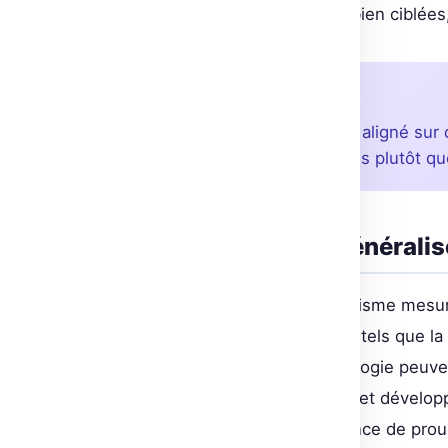
des techniques traditionnelles, bien ciblée
À retenir
Le ML dans le SaaS doit être aligné sur 
pragmatique des technologies plutôt qu
La promesse de l’IA générali
Omar Rahman exprime un optimisme mesuré su
significatives dans des secteurs tels que l
applications comme l’IA en radiologie peuv
complexes. « Une IA bien gérée et développé
soulignant la possible convergence de pro