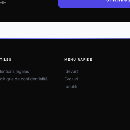
S'inscrire
lic.
TILES
MENU RAPIDE
entions légales
Idevart
olitique de confidentialité
Evoluvi
Iboutik