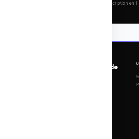
Pas de spam. Que de la valeur pure. Désinscription en 1 c
U
OTOMATIX | L'expertise du web et de
l'IA
M
P
Veille IA, outils d'automatisation et
stratégies digitales. Chaque semaine,
l'essentiel pour rester à la pointe sans se
noyer dans le bruit.