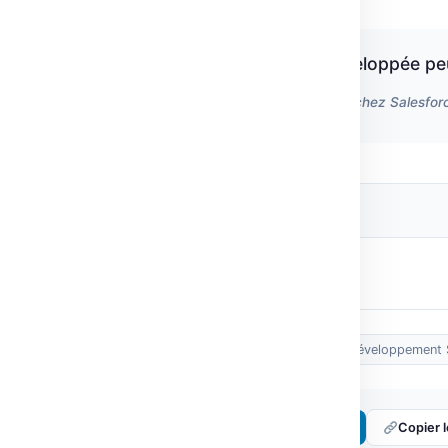
« Une IA bien gérée et développée pe
Omar Rahman, Directeur de la ML chez Salesfor
Source originale
Post Views:
2
Tags :
automatisation
défis ML
développement 
Partager :
𝕏 Twitter
LinkedIn
Copier l