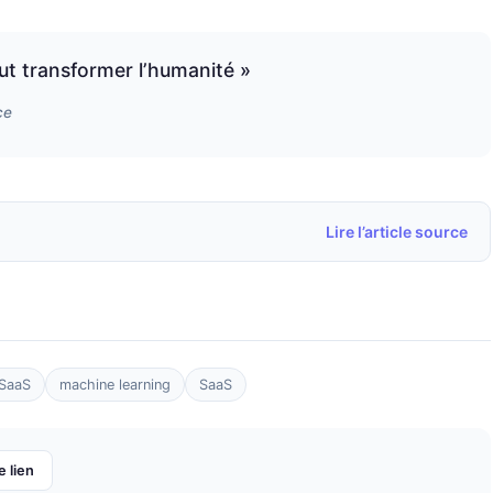
ut transformer l’humanité »
ce
Lire l’article source
SaaS
machine learning
SaaS
e lien