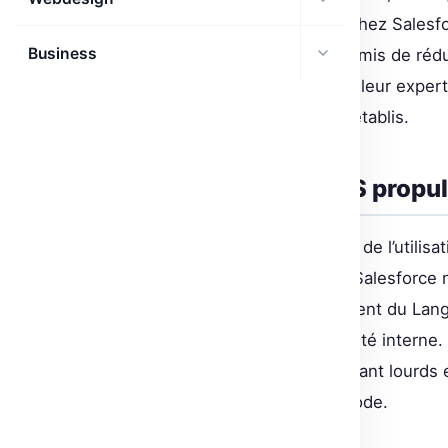
discret. On découvre ainsi que chez Salesf
Business
transformation phonétique a permis de rédui
point les directeurs de ML, avec leur expe
peuvent bouleverser les codes établis.
L’automatisation SaaS propul
L’un des impacts les plus directs de l’utilis
Par exemple, Omar Rahman de Salesforce 
tickets basé sur le NLP (Traitement du Lan
service, améliorant ainsi l’efficacité intern
du code : des systèmes auparavant lourds 
requièrent moins de lignes de code.