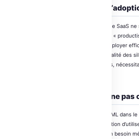
Défis fréquents dans l’adopti
Cependant, intégrer le ML dans le SaaS ne 
lumière le défi que représente la « product
produit nécessite de savoir le déployer eff
les besoins futurs. De plus, la réalité des 
souvent la fluidité des processus, nécessi
de données.
Les pièges courants : ne pas 
Le développement de solutions ML dans le 
dernières technologies. La tentation d’util
l’objectif principal : répondre à un besoin 