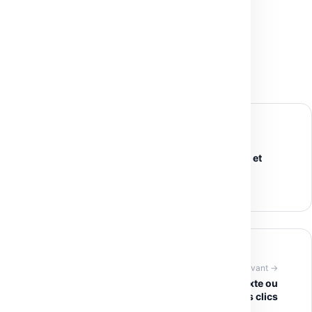
(
dnschecker.org
)
← Article précédent
CapCut : l’outil tout-en-un pour créer, monter et
dynamiser vos vidéos en ligne
Article suivant →
Hailuo AI Video Generator : transformez texte ou
image en vidéo IA en quelques clics