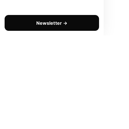
Newsletter →
CHAQUE LUNDI
Prenez
une
longueur
d'avance.
S'inscrire