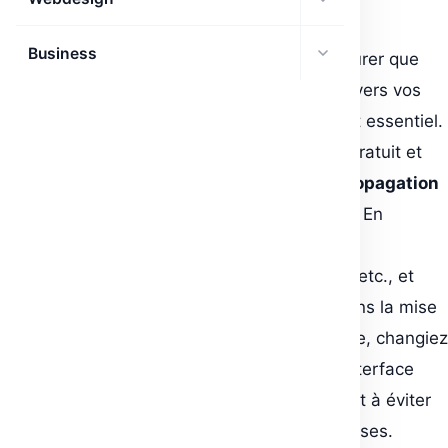
Business
Pour toute entreprise ou entrepreneur, s’assurer que
votre nom de domaine pointe correctement vers vos
services (site web, e-mail, hébergement) est essentiel.
DNSChecker.org vous offre un outil simple, gratuit et
immédiat pour effectuer un
vérifice de la propagation
DNS
dans les différentes régions du monde. En
quelques secondes, vous pouvez vérifier les
enregistrements A, AAAA, CNAME, MX, NS, etc., et
détecter d’éventuels blocages ou retards dans la mise
à jour DNS. Que vous lanciez un nouveau site, changiez
d’hébergeur ou migriez de domaine, cette interface
“check & go” vous aide à garder le contrôle et à éviter
les erreurs techniques invisibles mais coûteuses.