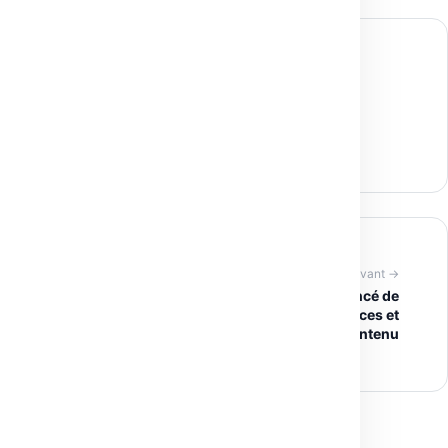
← Article précédent
DNSChecker.org : vérifiez gratuitement la
propagation DNS et la santé de vos
enregistrements
Article suivant →
Claude IA : l’assistant conversationnel avancé de
Anthropic pour entreprises, freelances et
créateurs de contenu