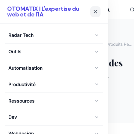
OTOMATIX | L'expertise du
OTOMATIX
| L'expertise du web et de l'IA
web et de l'IA
Radar Tech
Marque
Accueil
›
›
Printify – Créez et Vendez des Produits Personnalisés en Ligne
blanche
Outils
Printify – Créez et Vendez des
Automatisation
Produits Personnalisés en
Ligne
Productivité
Ressources
otomatix
·
août 11, 2025
·
1 min
Dev
Webdesign