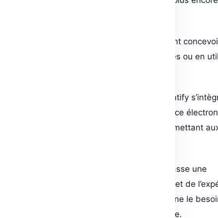
accessoires, des articles ménagers, et bien plus encore.
comment cela fonctionne :
Création de produits : Les utilisateurs peuvent concevoi
propres produits en téléchargeant des images ou en uti
des modèles fournis par Printify.
Intégration avec des boutiques en ligne : Printify s’intèg
facilement avec des plateformes de commerce électron
comme Shopify, Etsy, et WooCommerce, permettant au
utilisateurs de gérer leurs ventes en ligne.
Impression et expédition : Lorsqu’un client passe une
commande, Printify s’occupe de l’impression et de l’exp
du produit directement au client, ce qui élimine le beso
le vendeur de gérer les stocks ou la logistique.