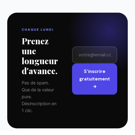
CHAQUE LUNDI
Prenez
une
longueur
d'avance.
S'inscrire
gratuitement
Pas de spam.
→
Que de la valeur
pure.
Désinscription en
1 clic.