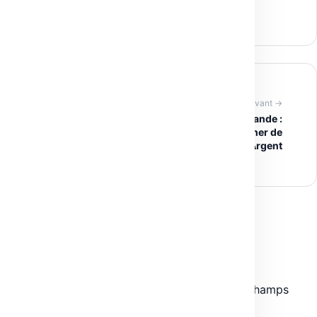
carousels et sliders de site web
Article suivant →
Réussir avec l’Impression à la Demande :
Avantages, Défis et Conseils pour Gagner de
l’Argent
Laisser un commentaire
Votre adresse e-mail ne sera pas publiée.
Les champs
obligatoires sont indiqués avec
*