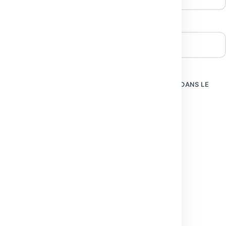
SITE WEB
ENREGISTRER MON NOM, MON E-MAIL ET MON SITE DANS LE
NAVIGATEUR POUR MON PROCHAIN COMMENTAIRE.