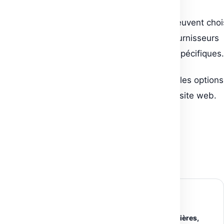
Personnalisation et choix : Les utilisateurs peuvent choi
parmi une large gamme de produits et de fournisseurs
d’impression pour répondre à leurs besoins spécifiques.
Pour en savoir plus sur les fonctionnalités et les options
offertes par Printify, vous pouvez visiter leur site web.
Post Views:
128
← Article précédent
Liste des meilleures transitions pour les bannières,