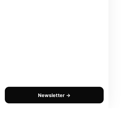
Newsletter →